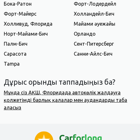
Бока-Ратон
Форт-Лодердейл
Форт-Майерс
Холландейл-Бич
Холливуд, Флорида
Майами әуежайы
Норт-Майами-Бич
Орландо
Палм-Бич
Сент-Питерсберг
Сарасота
Санни-Айлс-Бич
Tampa
Дұрыс орынды таппадыңыз ба?
Мұнда сіз АҚШ, Флоридада автокөлік жалдауға
қолжетімді барлық қалалар мен аудандарды таба
аласыз