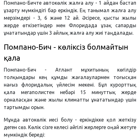
Помпано-Бичте автокөлік жалға алу - 1 айдан бастап
ұзарту мүмкіндігі бар еркіндік. Ең танымал жалға алу
мерзімдері - 3, 6 және 12 ай. Әсіресе, қысты жылы
жерде өткізетіндер мен Флоридада ұзақ сапарды
ұнататындар үшін 3 айлық жалға алу жиі таңдалады.
Помпано-Бич - көліксіз болмайтын
қала
Помпано-Бич - Атлант мұхитының көгілдір
толқындары кең құмды жағалаулармен тоғысқан
нағыз флоридалық үйлесім мекені. Бұл курорттық
қала мегаполистен небәрі 15 минуттық жерде
орналасқан және жылы климатты ұнататындар үшін
тартымды орын.
Мұнда автокөлік иесі болу - еркіндікке қол жеткізу
деген сөз. Көлік сізге келесі әйгілі жерлерге оңай жетуге
мүмкіндік береді: