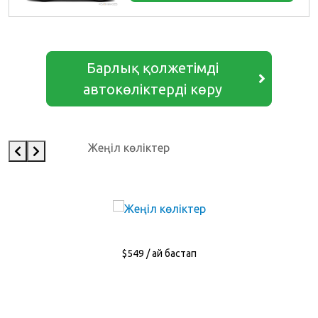
Барлық қолжетімді
автокөліктерді көру
Жеңіл көліктер
$549 / ай бастап