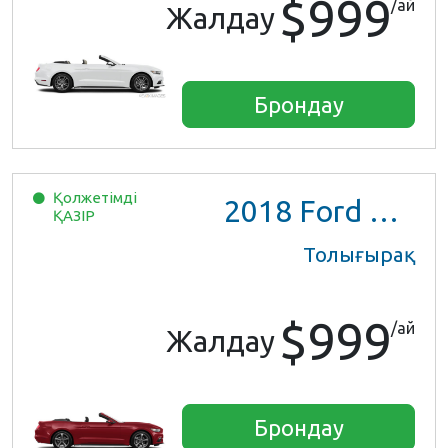
$999
/ай
Жалдау
Брондау
Қолжетімді
2018
Ford Mustang
ҚАЗІР
Толығырақ
$999
/ай
Жалдау
Брондау