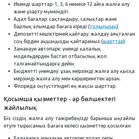
Икемді шарттар: 1, 3, 6 немесе 12 айға жалға алу
және ұзарту мүмкіндігі.
Адал бағалар: сақтандыру, салықтар және
барлық алымдар бағаға кіреді (
толығырақ
).
Депозитті кешіктірмей қайтару: жалдау аяқталған
соң бірден ақшаңызды қайтарамыз (
шарттар
).
Заманауи автопарк: үнемді қалалық
модельдерден бастап отбасылық жол
талғамайтындарға дейін.
Бюджетті үнемдеу: ұзақ мерзімді жалға алу қысқа
мерзімді жалға алу мен каршерингтен арзан.
Флорида оңтүстігіндегі ең жақсы шарттар.
Қосымша қызметтер - әр бөлшектегі
жайлылық
Біз сіздің жалға алу тәжірибеңізді барынша ыңғайлы
етуге тырысамыз. Бағаға келесі қызметтер қосылған:
Балаларға арналған автокреслолар тегін