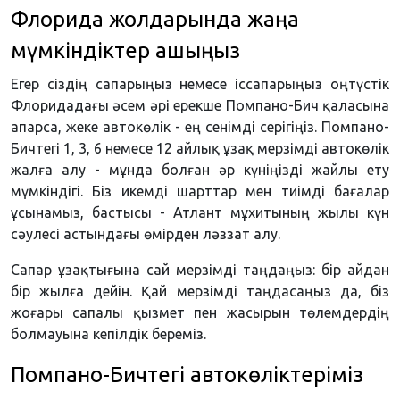
Флорида жолдарында жаңа
мүмкіндіктер ашыңыз
Егер сіздің сапарыңыз немесе іссапарыңыз оңтүстік
Флоридадағы әсем әрі ерекше Помпано-Бич қаласына
апарса, жеке автокөлік - ең сенімді серігіңіз. Помпано-
Бичтегі 1, 3, 6 немесе 12 айлық ұзақ мерзімді автокөлік
жалға алу - мұнда болған әр күніңізді жайлы ету
мүмкіндігі. Біз икемді шарттар мен тиімді бағалар
ұсынамыз, бастысы - Атлант мұхитының жылы күн
сәулесі астындағы өмірден ләззат алу.
Сапар ұзақтығына сай мерзімді таңдаңыз: бір айдан
бір жылға дейін. Қай мерзімді таңдасаңыз да, біз
жоғары сапалы қызмет пен жасырын төлемдердің
болмауына кепілдік береміз.
Помпано-Бичтегі автокөліктеріміз