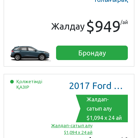
$949
/ай
Жалдау
Брондау
Қолжетімді
2017
Ford Mustang
ҚАЗІР
Жалдап-
сатып алу
$1,094 x 24 ай
Жалдап-сатып алу
$1,094 x 24 ай