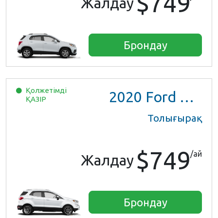
$749
Жалдау
Брондау
Қолжетімді
2020
Ford EcoSport
ҚАЗІР
Толығырақ
$749
/ай
Жалдау
Брондау