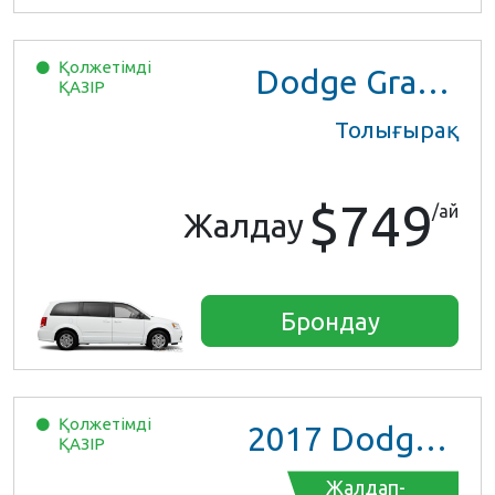
Қолжетімді
Dodge Grand Caravan
ҚАЗІР
Толығырақ
$749
/ай
Жалдау
Брондау
Қолжетімді
2017
Dodge Grand Caravan GT
ҚАЗІР
Жалдап-