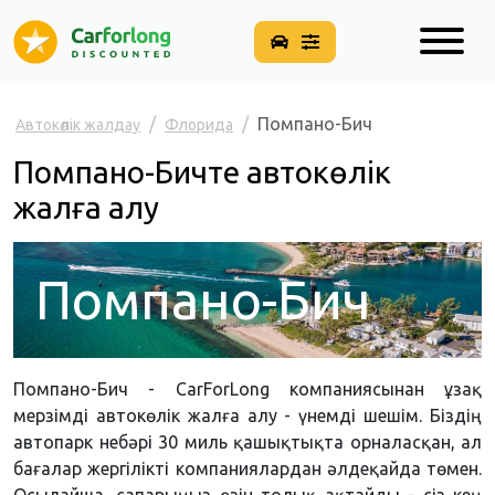
Помпано-Бич
Автокөлік жалдау
Флорида
Помпано-Бичте автокөлік
жалға алу
Помпано-Бич
Помпано-Бич - CarForLong компаниясынан ұзақ
мерзімді автокөлік жалға алу - үнемді шешім. Біздің
автопарк небәрі 30 миль қашықтықта орналасқан, ал
бағалар жергілікті компаниялардан әлдеқайда төмен.
Осылайша, сапарыңыз өзін толық ақтайды - сіз кең