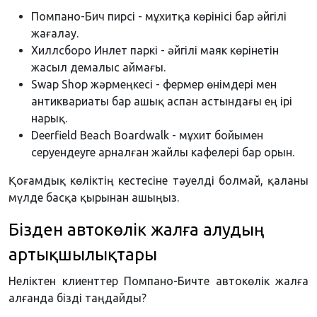
Помпано-Бич пирсі - мұхитқа көрінісі бар әйгілі
жағалау.
Хиллсборо Инлет паркі - әйгілі маяк көрінетін
жасыл демалыс аймағы.
Swap Shop жәрмеңкесі - фермер өнімдері мен
антиквариаты бар ашық аспан астындағы ең ірі
нарық.
Deerfield Beach Boardwalk - мұхит бойымен
серуендеуге арналған жайлы кафелері бар орын.
Қоғамдық көліктің кестесіне тәуелді болмай, қаланы
мүлде басқа қырынан ашыңыз.
Бізден автокөлік жалға алудың
артықшылықтары
Неліктен клиенттер Помпано-Бичте автокөлік жалға
алғанда бізді таңдайды?