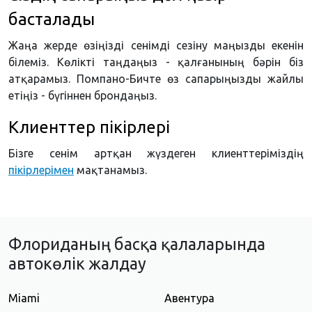
басталады
Жаңа жерде өзіңізді сенімді сезіну маңызды екенін
білеміз. Көлікті таңдаңыз - қалғанының бәрін біз
атқарамыз. Помпано-Бичте өз сапарыңызды жайлы
етіңіз - бүгіннен брондаңыз.
Клиенттер пікірлері
Бізге сенім артқан жүздеген клиенттеріміздің
пікірлерімен
мақтанамыз.
Флориданың басқа қалаларында
автокөлік жалдау
Miami
Авентура