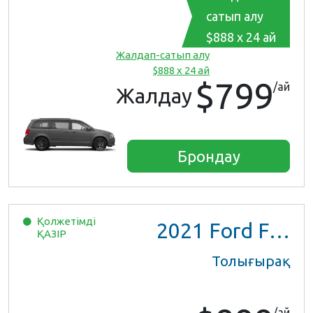
сатып алу
$888 x 24 ай
Жалдап-сатып алу
$888 x 24 ай
$799
/ай
Жалдау
Брондау
Қолжетімді
2021
Ford F150 XL Ext Cab
ҚАЗІР
Толығырақ
/ай