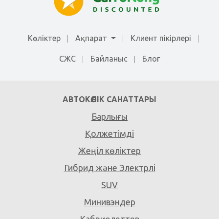
Көліктер
Ақпарат
Клиент пікірлері
СЖС
Байланыс
Блог
АВТОКӨЛІК САНАТТАРЫ
Барлығы
Қолжетімді
Жеңіл көліктер
Гибрид және Электрлі
SUV
Минивэндер