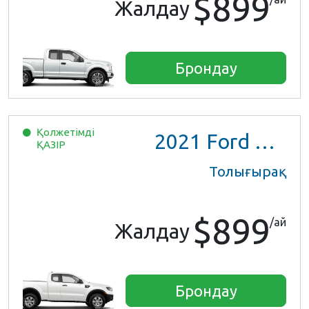
$899
Жалдау
Брондау
Қолжетімді
2021
Ford Ranger XL Ext Cab
ҚАЗІР
Толығырақ
$899
/ай
Жалдау
Брондау