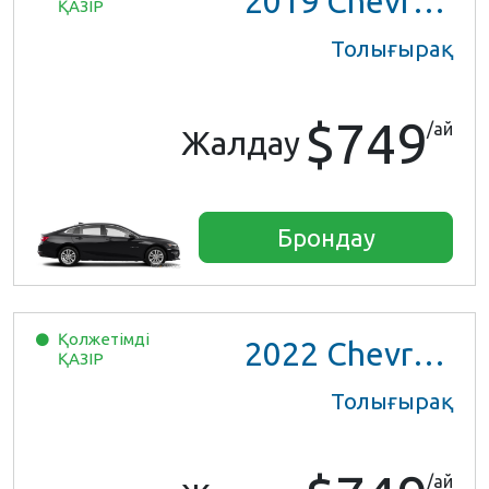
2019
Chevrolet Malibu
ҚАЗІР
Толығырақ
$749
/ай
Жалдау
Брондау
Қолжетімді
2022
Chevrolet Trax LS
ҚАЗІР
Толығырақ
/ай