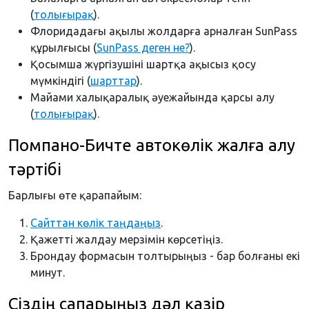
(
толығырақ
).
Флоридадағы ақылы жолдарға арналған SunPass
құрылғысы (
SunPass деген не?
).
Қосымша жүргізушіні шартқа ақысыз қосу
мүмкіндігі (
шарттар
).
Майами халықаралық әуежайында қарсы алу
(
толығырақ
).
Помпано-Бичте автокөлік жалға алу
тәртібі
Барлығы өте қарапайым:
Сайттан көлік таңдаңыз
.
Қажетті жалдау мерзімін көрсетіңіз.
Брондау формасын толтырыңыз - бар болғаны екі
минут.
Сіздің сапарыңыз дәл қазір