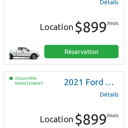
Détails
$899
/mois
Location
Réservation
Disponible
2021
Ford Ranger XL Ext Cab
MAINTENANT
Détails
$899
/mois
Location