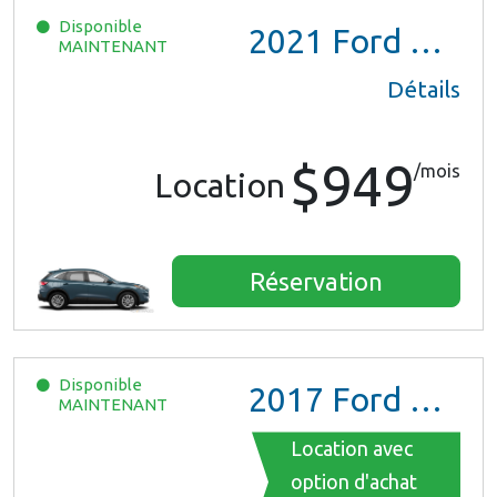
Disponible
2021
Ford Escape SE Hybrid
MAINTENANT
Détails
$949
/mois
Location
Réservation
Disponible
2017
Ford Mustang
MAINTENANT
Location avec
option d'achat