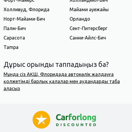
Форт-Майерс
Холландейл-Бич
Холливуд, Флорида
Майами әуежайы
Норт-Майами-Бич
Орландо
Палм-Бич
Сент-Питерсберг
Сарасота
Санни-Айлс-Бич
Tampa
Дұрыс орынды таппадыңыз ба?
Мұнда сіз АҚШ, Флоридада автокөлік жалдауға
қолжетімді барлық қалалар мен аудандарды таба
аласыз