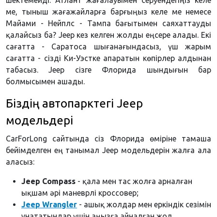
шектемейді. Атлант жағалауымен серуендегіңіз келе
ме, тыныш жағажайларға барғыңыз келе ме немесе
Майами - Нейплс - Тампа бағытымен саяхаттауды
қалайсыз ба? Jeep кез келген жолды еңсере алады. Екі
сағатта - Саратоса шығанағындасыз, үш жарым
сағатта - сізді Ки-Уэстке апаратын көпірлер алдынан
табасыз. Jeep сізге Флорида шындығын бар
болмысымен ашады.
Біздің автопарктегі Jeep
модельдері
CarForLong сайтында сіз Флорида өміріне тамаша
бейімделген ең танымал Jeep модельдерін жалға ала
аласыз:
Jeep Compass
- қала мен тас жолға арналған
ықшам әрі маневрлі кроссовер;
Jeep Wrangler
- ашық жолдар мен еркіндік сезімін
ұнататындар үшін аңызға айналған жол