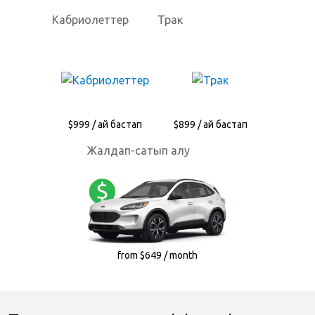
Кабриолеттер
Трак
$999 / ай бастап
$899 / ай бастап
Жалдап-сатып алу
from $649 / month