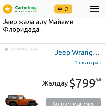
Jeep жалға алу Майами
Флоридада
Қолжетімді емес
Jeep Wrangler
Толығырақ
$799
/ай
Жалдау
Қолжетімді емес