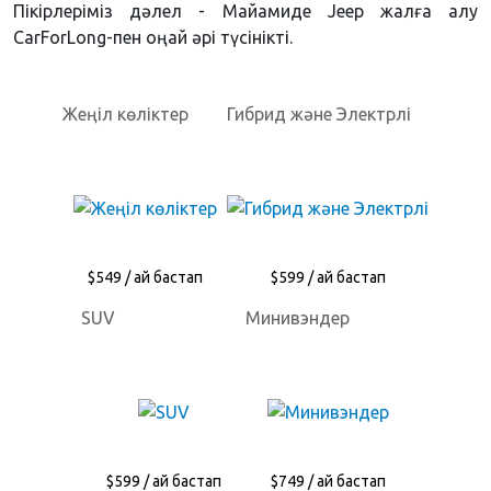
Пікірлеріміз дәлел - Майамиде Jeep жалға алу
CarForLong-пен оңай әрі түсінікті.
Жеңіл көліктер
Гибрид және Электрлі
$549 / ай бастап
$599 / ай бастап
SUV
Минивэндер
$599 / ай бастап
$749 / ай бастап