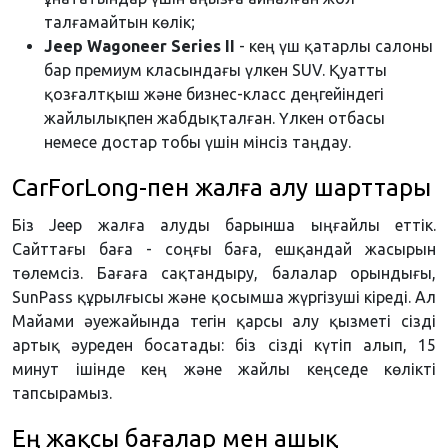
талғамайтын көлік;
Jeep Wagoneer Series II
- кең үш қатарлы салоны
бар премиум класындағы үлкен SUV. Қуатты
қозғалтқыш және бизнес-класс деңгейіндегі
жайлылықпен жабдықталған. Үлкен отбасы
немесе достар тобы үшін мінсіз таңдау.
CarForLong-пен жалға алу шарттары
Біз Jeep жалға алуды барынша ыңғайлы еттік.
Сайттағы баға - соңғы баға, ешқандай жасырын
төлемсіз. Бағаға сақтандыру, балалар орындығы,
SunPass құрылғысы және қосымша жүргізуші кіреді. Ал
Майами әуежайында тегін қарсы алу қызметі сізді
артық әуреден босатады: біз сізді күтіп алып, 15
минут ішінде кең және жайлы кеңседе көлікті
тапсырамыз.
Ең жақсы бағалар мен ашық