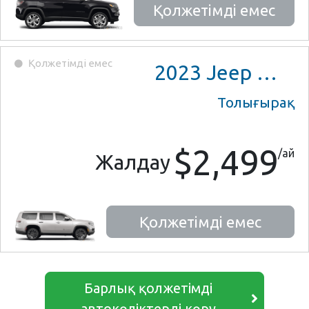
Қолжетімді емес
Қолжетімді емес
2023
Jeep Wagoneer Series II
Толығырақ
$2,499
/ай
Жалдау
Қолжетімді емес
Барлық қолжетімді
автокөліктерді көру