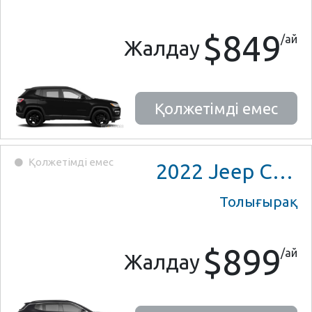
$849
/ай
Жалдау
Қолжетімді емес
Қолжетімді емес
2022
Jeep Compass
Толығырақ
$899
/ай
Жалдау