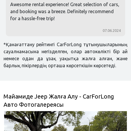
Awesome rental experience! Great selection of cars,
and booking was a breeze. Definitely recommend
for a hassle-free trip!
07.06.2024
*Қанағаттану рейтингі CarForLong тұтынушыларының
сауалнамасына негізделген, олар автокөлікті бір ай
немесе одан да ұзақ уақытқа жалға алған, және
барлық пікірлердің орташа көрсеткішін көрсетеді.
Майамиде Jeep Жалға Алу - CarForLong
Авто Фотогалереясы