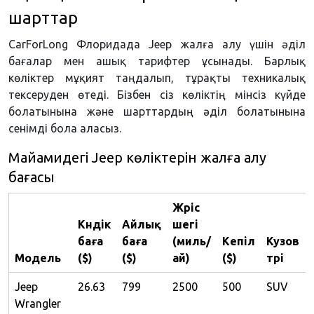
шарттар
CarForLong Флоридада Jeep жалға алу үшін әділ
бағалар мен ашық тарифтер ұсынады. Барлық
көліктер мұқият таңдалып, тұрақты техникалық
тексеруден өтеді. Бізбен сіз көліктің мінсіз күйде
болатынына және шарттардың әділ болатынына
сенімді бола аласыз.
Майамидегі Jeep көліктерін жалға алу
бағасы
Жүріс
Күндік
Айлық
шегі
баға
баға
(миль/
Кепіл
Кузов
Модель
($)
($)
ай)
($)
түрі
Jeep
26.63
799
2500
500
SUV
Wrangler