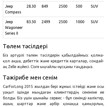
Jeep
28.30
849
2500
500
SUV
Compass
Jeep
83.30
2499
2500
1000
SUV
Wagoneer
Series II
Төлем тәсілдері
Біз әртүрлі төлем тәсілдерін қабылдаймыз: қолма-
қол ақша, дебеттік және кредиттік карталар, сондай-
ақ Zelle жүйесі. Сізге ыңғайлы нұсқаны таңдаңыз.
Тәжірибе мен сенім
CarForLong 2015 жылдан бері жұмыс істейді және осы
уақыт ішінде мыңдаған клиенттердің сеніміне ие
болды. Біз үшін шынайы сервис - бұл сенімді көліктер,
ашық шарттар және әрбір қонаққа қамқорлық.