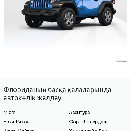
Флориданың басқа қалаларында
автокөлік жалдау
Miami
Авентура
Бока-Ратон
Форт-Лодердейл