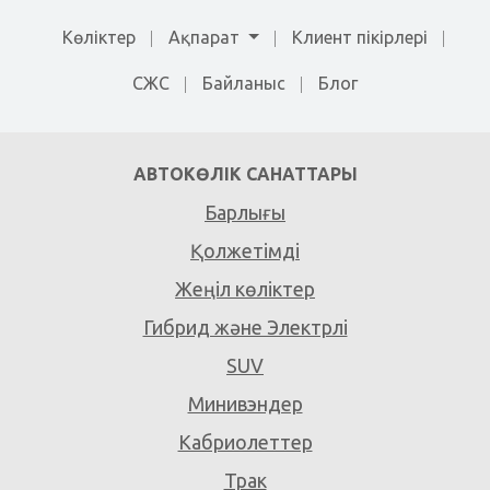
Көліктер
Ақпарат
Клиент пікірлері
СЖС
Байланыс
Блог
АВТОКӨЛІК САНАТТАРЫ
Барлығы
Қолжетімді
Жеңіл көліктер
Гибрид және Электрлі
SUV
Минивэндер
Кабриолеттер
Трак