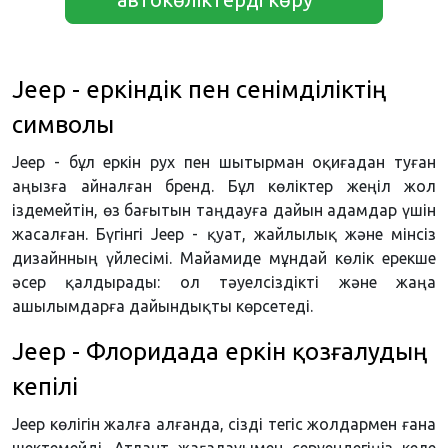
Jeep - еркіндік пен сенімділіктің
символы
Jeep - бұл еркін рух пен шытырман оқиғадан туған
аңызға айналған бренд. Бұл көліктер жеңіл жол
іздемейтін, өз бағытын таңдауға дайын адамдар үшін
жасалған. Бүгінгі Jeep - қуат, жайлылық және мінсіз
дизайнның үйлесімі. Майамиде мұндай көлік ерекше
әсер қалдырады: ол тәуелсіздікті және жаңа
ашылымдарға дайындықты көрсетеді.
Jeep - Флоридада еркін қозғалудың
кепілі
Jeep көлігін жалға алғанда, сізді тегіс жолдармен ғана