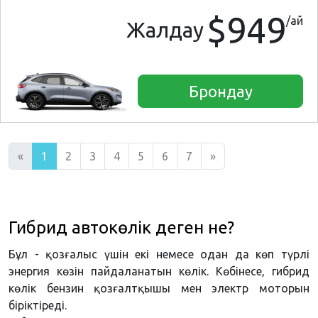
$949
/ай
Жалдау
Брондау
«
1
2
3
4
5
6
7
»
Гибрид автокөлік деген не?
Бұл - қозғалыс үшін екі немесе одан да көп түрлі
энергия көзін пайдаланатын көлік. Көбінесе, гибрид
көлік бензин қозғалтқышы мен электр моторын
біріктіреді.