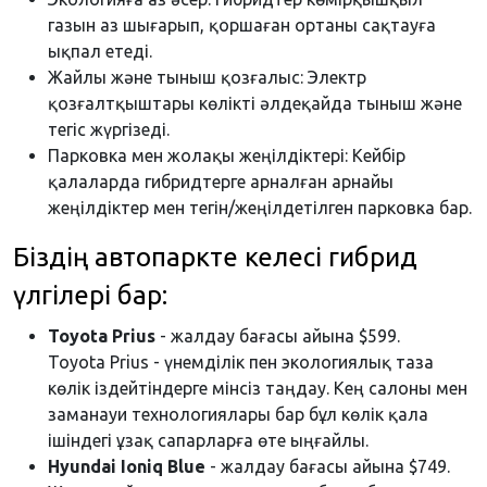
газын аз шығарып, қоршаған ортаны сақтауға
ықпал етеді.
Жайлы және тыныш қозғалыс: Электр
қозғалтқыштары көлікті әлдеқайда тыныш және
тегіс жүргізеді.
Парковка мен жолақы жеңілдіктері: Кейбір
қалаларда гибридтерге арналған арнайы
жеңілдіктер мен тегін/жеңілдетілген парковка бар.
Біздің автопаркте келесі гибрид
үлгілері бар:
Toyota Prius
- жалдау бағасы айына $599.
Toyota Prius - үнемділік пен экологиялық таза
көлік іздейтіндерге мінсіз таңдау. Кең салоны мен
заманауи технологиялары бар бұл көлік қала
ішіндегі ұзақ сапарларға өте ыңғайлы.
Hyundai Ioniq Blue
- жалдау бағасы айына $749.