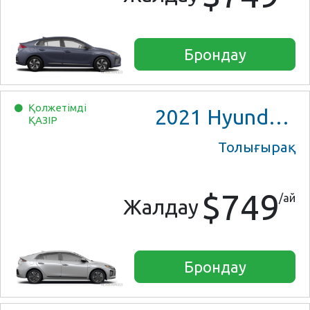
Брондау
Қолжетімді
2021
Hyundai Ioniq Hybrid
ҚАЗІР
Толығырақ
$749
/ай
Жалдау
Брондау