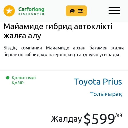
Майамиде гибрид автокөлікті
жалға алу
Біздің компания Майамиде арзан бағамен жалға
берілетін гибрид көліктердің кең таңдауын ұсынады.
Қолжетімді
Toyota Prius
ҚАЗІР
Толығырақ
$599
/ай
Жалдау