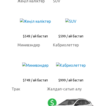
Жеңіл көліктер
SUV
$549 / ай бастап
$599 / ай бастап
Минивэндер
Кабриолеттер
$749 / ай бастап
$999 / ай бастап
Трак
Жалдап-сатып алу