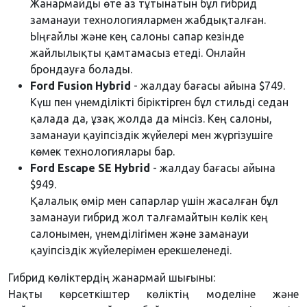
Жанармайды өте аз тұтынатын бұл гибрид
заманауи технологиялармен жабдықталған.
Ыңғайлы және кең салоны сапар кезінде
жайлылықты қамтамасыз етеді. Онлайн
брондауға болады.
Ford Fusion Hybrid
- жалдау бағасы айына $749.
Күш пен үнемділікті біріктірген бұл стильді седан
қалада да, ұзақ жолда да мінсіз. Кең салоны,
заманауи қауіпсіздік жүйелері мен жүргізушіге
көмек технологиялары бар.
Ford Escape SE Hybrid
- жалдау бағасы айына
$949.
Қалалық өмір мен сапарлар үшін жасалған бұл
заманауи гибрид жол талғамайтын көлік кең
салонымен, үнемділігімен және заманауи
қауіпсіздік жүйелерімен ерекшеленеді.
Гибрид көліктердің жанармай шығыны:
Нақты көрсеткіштер көліктің моделіне және