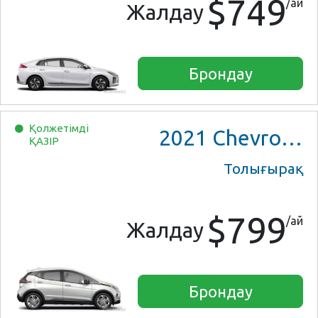
$749
/ай
Жалдау
Брондау
Қолжетімді
2021
Chevrolet Bolt EV
ҚАЗІР
Толығырақ
$799
/ай
Жалдау
Брондау