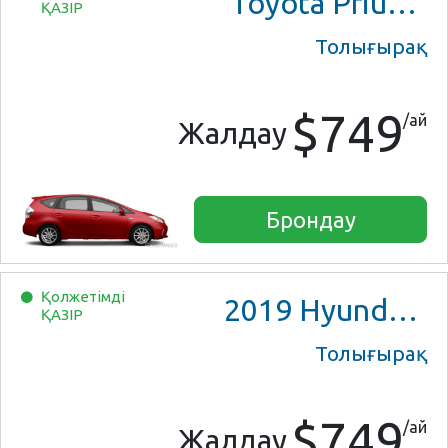
Toyota Prius V Three
ҚАЗІР
Толығырақ
$749
/ай
Жалдау
Брондау
Қолжетімді
2019
Hyundai Ioniq Blue
ҚАЗІР
Толығырақ
$749
/ай
Жалдау