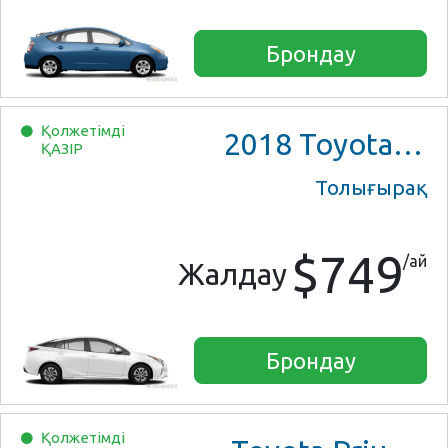
Брондау
Қолжетімді
2018
Toyota Prius Two
ҚАЗІР
Толығырақ
$749
/ай
Жалдау
Брондау
Қолжетімді