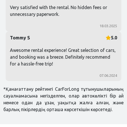
Very satisfied with the rental. No hidden fees or
unnecessary paperwork.
18.03.2025
Tommy S
5.0
Awesome rental experience! Great selection of cars,
and booking was a breeze. Definitely recommend
for a hassle-free trip!
07.06.2024
*Қанағаттану рейтингі CarForLong тұтынушыларының
сауалнамасына негізделген, олар автокөлікті бір ай
немесе одан да ұзақ уақытқа жалға алған, және
барлық пікірлердің орташа көрсеткішін көрсетеді.