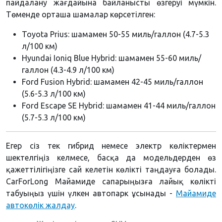
пайдалану жағдайына байланысты өзгеруі мүмкін.
Төменде орташа шамалар көрсетілген:
Toyota Prius: шамамен 50-55 миль/галлон (4.7-5.3
л/100 км)
Hyundai Ioniq Blue Hybrid: шамамен 55-60 миль/
галлон (4.3-4.9 л/100 км)
Ford Fusion Hybrid: шамамен 42-45 миль/галлон
(5.6-5.3 л/100 км)
Ford Escape SE Hybrid: шамамен 41-44 миль/галлон
(5.7-5.3 л/100 км)
Егер сіз тек гибрид немесе электр көліктермен
шектелгіңіз келмесе, басқа да модельдерден өз
қажеттілігіңізге сай келетін көлікті таңдауға болады.
CarForLong Майамиде сапарыңызға лайық көлікті
табуыңыз үшін үлкен автопарк ұсынады -
Майамиде
автокөлік жалдау
.