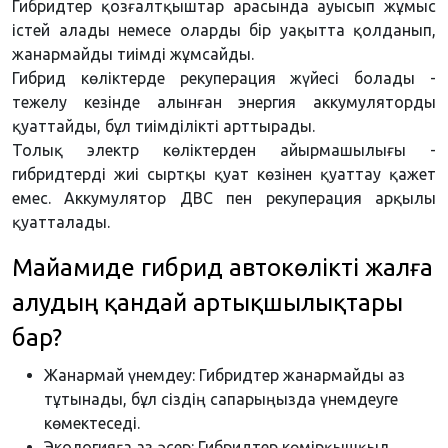
Гибридтер қозғалтқыштар арасында ауысып жұмыс
істей алады немесе оларды бір уақытта қолданып,
жанармайды тиімді жұмсайды.
Гибрид көліктерде рекуперация жүйесі болады -
тежелу кезінде алынған энергия аккумуляторды
қуаттайды, бұл тиімділікті арттырады.
Толық электр көліктерден айырмашылығы -
гибридтерді жиі сыртқы қуат көзінен қуаттау қажет
емес. Аккумулятор ДВС пен рекуперация арқылы
қуатталады.
Майамиде гибрид автокөлікті жалға
алудың қандай артықшылықтары
бар?
Жанармай үнемдеу: Гибридтер жанармайды аз
тұтынады, бұл сіздің сапарыңызда үнемдеуге
көмектеседі.
Экологияға аз әсер: Гибридтер көмірқышқыл