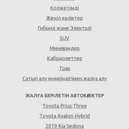
Қолжетімді
Жеңіл көліктер
Гибрид және Электрлі
SUV
Минивэндер
Кабриолеттер
Трак
Сатып алу мүмкіндігімен жалға алу
ЖАЛҒА БЕРІЛЕТІН АВТОКӨЛІКТЕР
Toyota Prius Three
Toyota Avalon Hybrid
2019 Kia Sedona