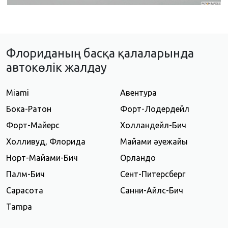
Флориданың басқа қалаларында
автокөлік жалдау
Miami
Авентура
Бока-Ратон
Форт-Лодердейл
Форт-Майерс
Холландейл-Бич
Холливуд, Флорида
Майами әуежайы
Норт-Майами-Бич
Орландо
Палм-Бич
Сент-Питерсберг
Сарасота
Санни-Айлс-Бич
Tampa