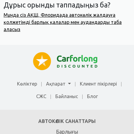
Дұрыс орынды таппадыңыз ба?
Мұнда сіз АҚШ, Флоридада автокөлік жалдауға
қолжетімді барлық қалалар мен аудандарды таба
аласыз
Көліктер
Ақпарат
Клиент пікірлері
СЖС
Байланыс
Блог
АВТОКӨЛІК САНАТТАРЫ
Барлығы