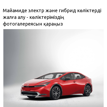
Майамиде электр және гибрид көліктерді
жалға алу - көліктеріміздің
фотогалереясын қараңыз