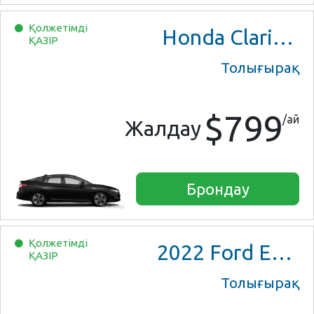
Қолжетімді
Honda Clarity Plug-In Hybrid
ҚАЗІР
Толығырақ
$799
/ай
Жалдау
Брондау
Қолжетімді
2022
Ford Escape SE Hybrid
ҚАЗІР
Толығырақ