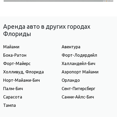
Аренда авто в других городах
Флориды
Майами
Авентура
Бока-Ратон
Форт-Лодердейл
Форт-Майерс
Халландейл-Бич
Холливуд, Флорида
Аэропорт Майами
Норт-Майами-Бич
Орландо
Палм-Бич
Сент-Питерсберг
Сарасота
Санни-Айлс-Бич
Тампа