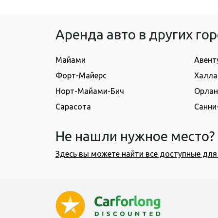
Аренда авто в других г
Майами
Авент
Форт-Майерс
Халла
Норт-Майами-Бич
Орла
Сарасота
Санни
Не нашли нужное место?
Здесь вы можете найти все доступные дл