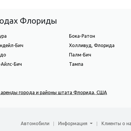
ородах Флориды
ура
Бока-Ратон
ндейл-Бич
Холливуд, Флорида
ндо
Палм-Бич
-Айлс-Бич
Тампа
я аренды города и районы штата Флорида, США
Автомобили
Информация
Клиенты о н