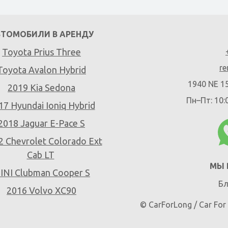
ВТОМОБИЛИ В АРЕНДУ
Toyota Prius Three
re
Toyota Avalon Hybrid
1940 NE 15
2019 Kia Sedona
Пн–Пт: 10:
17 Hyundai Ioniq Hybrid
2018 Jaguar E-Pace S
2 Chevrolet Colorado Ext
Cab LT
МЫ 
INI Clubman Cooper S
Бл
2016 Volvo XC90
© CarForLong / Car Fo