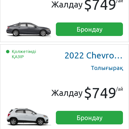
$749
/ай
Жалдау
Брондау
Қолжетімді
2022
Chevrolet Trax LS
ҚАЗІР
Толығырақ
$749
/ай
Жалдау
Брондау