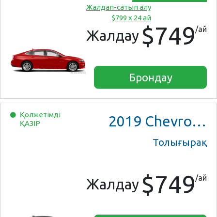
Жалдап-сатып алу
$799 x 24 ай
$749
/ай
Жалдау
Брондау
Қолжетімді
2019
Chevrolet Malibu
ҚАЗІР
Толығырақ
$749
/ай
Жалдау