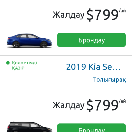
$799
/ай
Жалдау
Брондау
Қолжетімді
2019
Kia Sedona
ҚАЗІР
Толығырақ
$799
/ай
Жалдау
Брондау