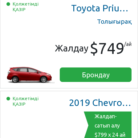
Қолжетімді
Toyota Prius V Three
ҚАЗІР
Толығырақ
$749
/ай
Жалдау
Брондау
Қолжетімді
2019
Chevrolet Malibu
ҚАЗІР
Жалдап-
сатып алу
$799 x 24 ай