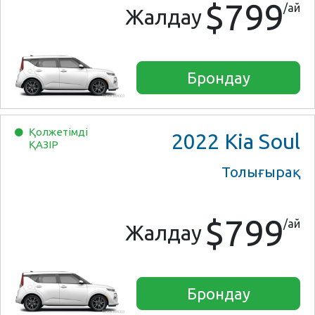
$799
/ай
Жалдау
Брондау
Қолжетімді
2022
Kia Soul
ҚАЗІР
Толығырақ
$799
/ай
Жалдау
Брондау