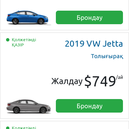
Брондау
Қолжетімді
2019
VW Jetta
ҚАЗІР
Толығырақ
$749
/ай
Жалдау
Брондау
Қолжетімді