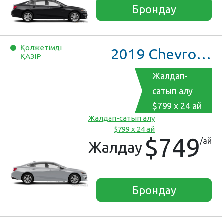
Брондау
Қолжетімді
2019
Chevrolet Malibu
ҚАЗІР
Жалдап-
сатып алу
$799 x 24 ай
Жалдап-сатып алу
$799 x 24 ай
$749
/ай
Жалдау
Брондау