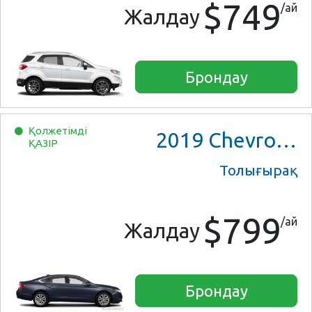
$749
/ай
Жалдау
Брондау
Қолжетімді
2019
Chevrolet Impala
ҚАЗІР
Толығырақ
$799
/ай
Жалдау
Брондау