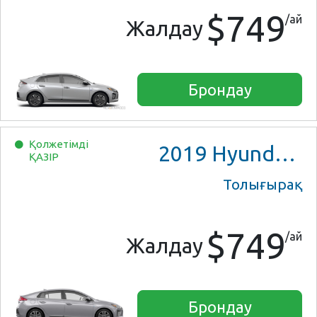
$749
/ай
Жалдау
Брондау
Қолжетімді
2019
Hyundai Ioniq Hybrid
ҚАЗІР
Толығырақ
$749
/ай
Жалдау
Брондау