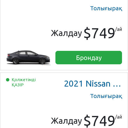
Толығырақ
$749
/ай
Жалдау
Брондау
Қолжетімді
2021
Nissan Versa SV
ҚАЗІР
Толығырақ
$749
/ай
Жалдау