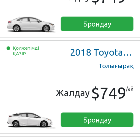
Брондау
Қолжетімді
2018
Toyota Prius Two
ҚАЗІР
Толығырақ
$749
/ай
Жалдау
Брондау