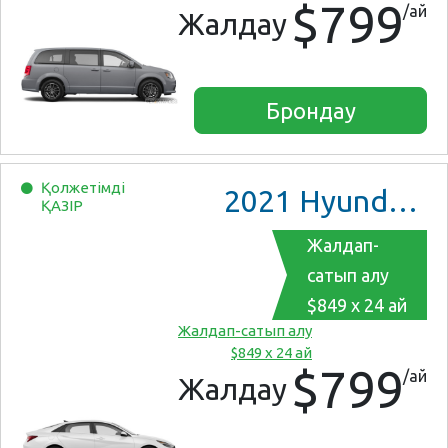
$799
/ай
Жалдау
Брондау
Қолжетімді
2021
Hyundai Elantra
ҚАЗІР
Жалдап-
сатып алу
$849 x 24 ай
Жалдап-сатып алу
$849 x 24 ай
$799
/ай
Жалдау