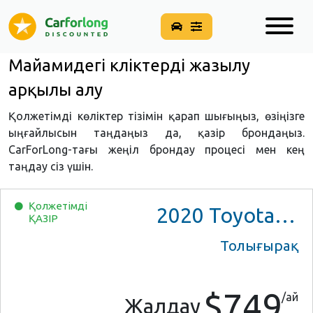
Майамидегі көліктерді жазылу
арқылы алу
Қолжетімді көліктер тізімін қарап шығыңыз, өзіңізге
ыңғайлысын таңдаңыз да, қазір брондаңыз.
CarForLong-тағы жеңіл брондау процесі мен кең
таңдау сіз үшін.
Қолжетімді
2020
Toyota Corolla
ҚАЗІР
Толығырақ
$749
/ай
Жалдау