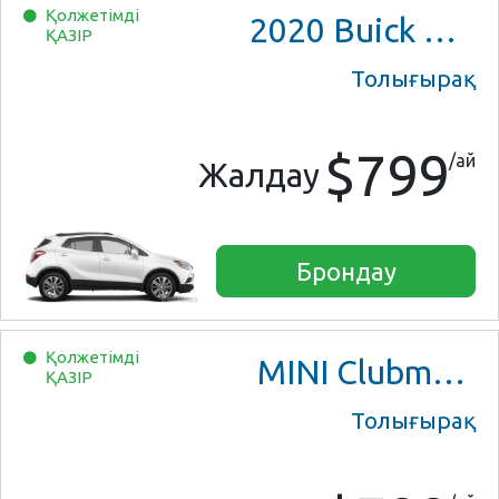
Қолжетімді
2020
Buick Encore Preferred
ҚАЗІР
Толығырақ
$799
/ай
Жалдау
Брондау
Қолжетімді
MINI Clubman Cooper S
ҚАЗІР
Толығырақ