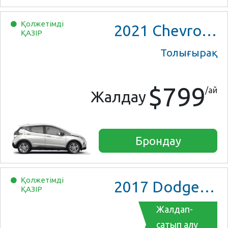
Қолжетімді
2021
Chevrolet Bolt EV
ҚАЗІР
Толығырақ
$799
/ай
Жалдау
Брондау
Қолжетімді
2017
Dodge Grand Caravan GT
ҚАЗІР
Жалдап-
сатып алу