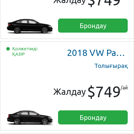
Брондау
Қолжетімді
2018
VW Passat
ҚАЗІР
Толығырақ
$749
/ай
Жалдау
Брондау