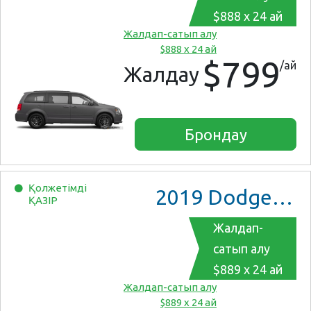
$888 x 24 ай
Жалдап-сатып алу
$888 x 24 ай
$799
/ай
Жалдау
Брондау
Қолжетімді
2019
Dodge Grand Caravan
ҚАЗІР
Жалдап-
сатып алу
$889 x 24 ай
Жалдап-сатып алу
$889 x 24 ай