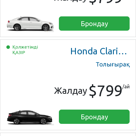
Брондау
Қолжетімді
Honda Clarity Plug-In Hybrid
ҚАЗІР
Толығырақ
$799
/ай
Жалдау
Брондау