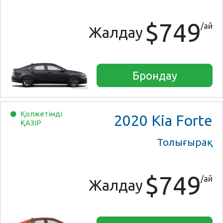
$749
/ай
Жалдау
Брондау
Қолжетімді
2020
Kia Forte
ҚАЗІР
Толығырақ
$749
/ай
Жалдау