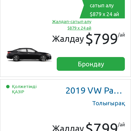
сатып алу
$879 x 24 ай
Жалдап-сатып алу
$879 x 24 ай
$799
/ай
Жалдау
Брондау
Қолжетімді
2019
VW Passat
ҚАЗІР
Толығырақ
$799
/ай
Жалдау