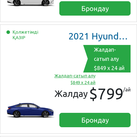
Брондау
Қолжетімді
2021
Hyundai Elantra
ҚАЗІР
Жалдап-
сатып алу
$849 x 24 ай
Жалдап-сатып алу
$849 x 24 ай
$799
/ай
Жалдау
Брондау