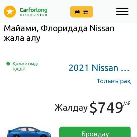
Майами, Флоридада Nissan
жалға алу
Қолжетімді
2021
Nissan Versa SV
ҚАЗІР
Толығырақ
$749
/ай
Жалдау
Брондау