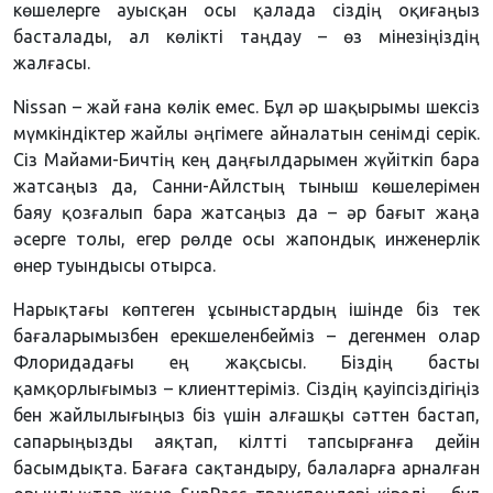
көшелерге ауысқан осы қалада сіздің оқиғаңыз
басталады, ал көлікті таңдау – өз мінезіңіздің
жалғасы.
Nissan – жай ғана көлік емес. Бұл әр шақырымы шексіз
мүмкіндіктер жайлы әңгімеге айналатын сенімді серік.
Сіз Майами-Бичтің кең даңғылдарымен жүйіткіп бара
жатсаңыз да, Санни-Айлстың тыныш көшелерімен
баяу қозғалып бара жатсаңыз да – әр бағыт жаңа
әсерге толы, егер рөлде осы жапондық инженерлік
өнер туындысы отырса.
Нарықтағы көптеген ұсыныстардың ішінде біз тек
бағаларымызбен ерекшеленбейміз – дегенмен олар
Флоридадағы ең жақсысы. Біздің басты
қамқорлығымыз – клиенттеріміз. Сіздің қауіпсіздігіңіз
бен жайлылығыңыз біз үшін алғашқы сәттен бастап,
сапарыңызды аяқтап, кілтті тапсырғанға дейін
басымдықта. Бағаға сақтандыру, балаларға арналған