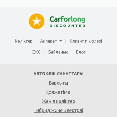
Көліктер
Ақпарат
Клиент пікірлері
СЖС
Байланыс
Блог
АВТОКӨЛІК САНАТТАРЫ
Барлығы
Қолжетімді
Жеңіл көліктер
Гибрид және Электрлі