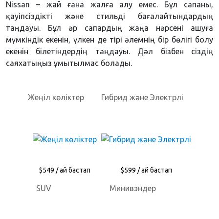
Nissan – жай ғана жалға алу емес. Бұл сапаны,
қауіпсіздікті және стильді бағалайтындардың
таңдауы. Бұл әр сапардың жаңа нәрсені ашуға
мүмкіндік екенін, үлкен де тірі әлемнің бір бөлігі болу
екенін білетіндердің таңдауы. Дәл бізбен сіздің
саяхатыңыз ұмытылмас болады.
Жеңіл көліктер
Гибрид және Электрлі
$549 / ай бастап
$599 / ай бастап
SUV
Минивэндер