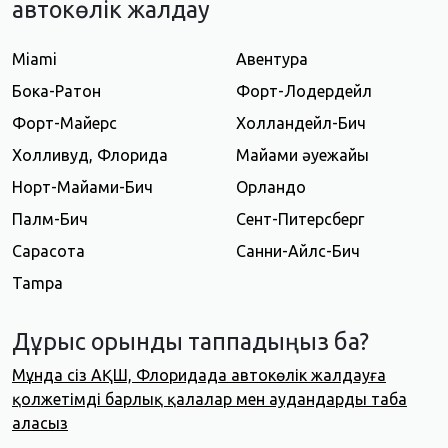
автокөлік жалдау
Miami
Авентура
Бока-Ратон
Форт-Лодердейл
Форт-Майерс
Холландейл-Бич
Холливуд, Флорида
Майами әуежайы
Норт-Майами-Бич
Орландо
Палм-Бич
Сент-Питерсберг
Сарасота
Санни-Айлс-Бич
Tampa
Дұрыс орынды таппадыңыз ба?
Мұнда сіз АҚШ, Флоридада автокөлік жалдауға
қолжетімді барлық қалалар мен аудандарды таба
аласыз