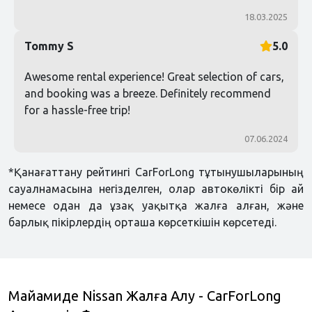
18.03.2025
Tommy S
5.0
Awesome rental experience! Great selection of cars,
and booking was a breeze. Definitely recommend
for a hassle-free trip!
07.06.2024
*Қанағаттану рейтингі CarForLong тұтынушыларының
сауалнамасына негізделген, олар автокөлікті бір ай
немесе одан да ұзақ уақытқа жалға алған, және
барлық пікірлердің орташа көрсеткішін көрсетеді.
Майамиде Nissan Жалға Алу - CarForLong