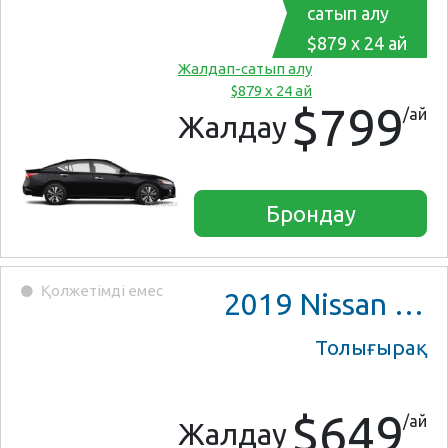
сатып алу
$879 x 24 ай
Жалдап-сатып алу
$879 x 24 ай
$799
/ай
Жалдау
Брондау
Қолжетімді емес
2019
Nissan Versa Note
Толығырақ
$649
/ай
Жалдау