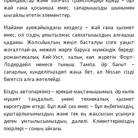
орындықтар және SunPass транспондері кіреді – бұл
жай ғана қосымша емес, сапарыңызды шынымен
ыңғайлы ететін элементтер.
Майами әуежайындағы кездесу – жай ғана қызмет
емес, ол сіздің ұмытылмас саяхатыңыздың алғашқы
қадамы. Жолculықтың жеңіл басталуы сізге уақыт
жоғалтпай-ақ межелі жерге баруға мүмкіндік береді:
романтикалық Кей-Уэст, халық көп жүретін Форт-
Лодердейл немесе тыныш Тампа. Әр бағыт –
сапарлық күнделігіңіздегі жаңа бет, ал Nissan сізді
бөгетсіз алға жетелейді.
Біздің автопаркіміз – ерекше мақтанышымыз. Әр көлік
мұқият таңдалып, үнемі техникалық қызмет
көрсетуден өтеді. Бұл жай сөз емес – бұл еңбегіміздің,
құштарлығымыздың және тек ең жақсысын ұсынуға
деген ұмтылысымыздың дәлелі. Клиенттеріміздің
пікірлері – соның айғағы.