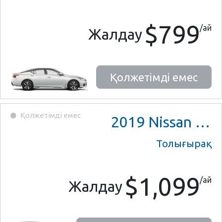
$799
/ай
Жалдау
Қолжетімді емес
Қолжетімді емес
2019
Nissan Pathfinder
Толығырақ
$1,099
/ай
Жалдау