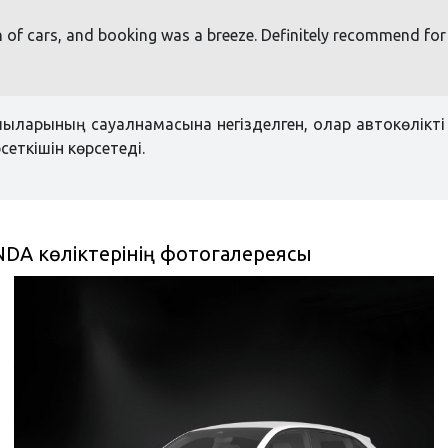
 of cars, and booking was a breeze. Definitely recommend for a
шыларының сауалнамасына негізделген, олар автокөлікті 
сеткішін көрсетеді.
NDA көліктерінің фотогалереясы