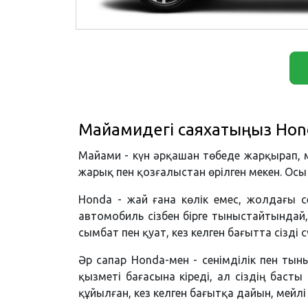
Майамидегі саяхатыңыз Hon
Майами - күн әрқашан төбеде жарқырап, 
жарық пен қозғалыстан өрілген мекен. Осы 
Honda - жай ғана көлік емес, жолдағы с
автомобиль сізбен бірге тыныстайтындай,
сымбат пен қуат, кез келген бағытта сізді 
Әр сапар Honda-мен - сенімділік пен т
қызметі бағасына кіреді, ал сіздің баст
құйылған, кез келген бағытқа дайын, мей