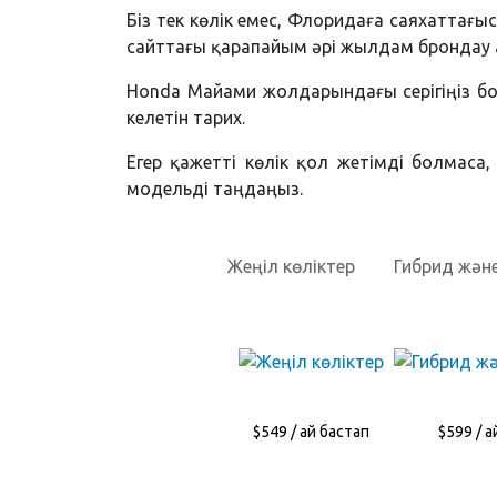
Біз тек көлік емес, Флоридаға саяхаттағы
сайттағы қарапайым әрі жылдам брондау ар
Honda Майами жолдарындағы серігіңіз бо
келетін тарих.
Егер қажетті көлік қол жетімді болмаса
модельді таңдаңыз.
Жеңіл көліктер
Гибрид және
$549 / ай бастап
$599 / а