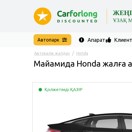
ЖЕҢІ
ҰЗАҚ 
Ақпарат
Клиент 
Автопарк
Автокөлік жалдау
Honda
Майамида Honda жалға а
Қолжетімді
ҚАЗІР