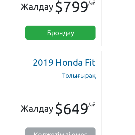
$799
/ай
Жалдау
Брондау
2019
Honda Fit
Толығырақ
$649
/ай
Жалдау
Қолжетімді емес