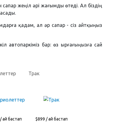
 сапар жеңіл әрі жағымды өтеді. Ал біздің
 асады.
дарға қадам, ал әр сапар - сіз айтқыңыз
үкіл автопаркіміз бар: өз ырғағыңызға сай
леттер
Трак
/ ай бастап
$899 / ай бастап