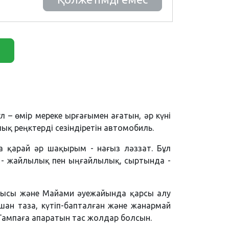
– өмір мереке ырғағымен ағатын, әр күні
лық реңктерді сезіндіретін автомобиль.
қа қарай әр шақырым - нағыз ләззат. Бұл
де - жайлылық пен ыңғайлылық, сыртында -
лғысы және Майами әуежайында қарсы алу
ашан таза, күтіп-бапталған және жанармай
Тампаға апаратын тас жолдар болсын.