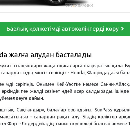
Барлық қолжетімді автокөліктерді көру
da жалға алудан басталады
мұхит толқындары жаңа оқиғаларға шақыратын қала. Бұл 
сапарда сіздің мінсіз серігіңіз - Honda, Флоридадағы бар
енімді серігіңіз. Онымен Кей-Уэстке немесе Санни-Айлс
 еркіндік пен желді сезінетіндей әсер қалдырады. Ішін
сүйемелдеуге дайын.
ыныштық. Сақтандыру, балалар орындығы, SunPass құры
ы мақсатыңыз - сапардан рақат алу. Біздің көліктер әрқ
лі ол Форт-Лодердейлдің тыныш көшелері болсын немесе 