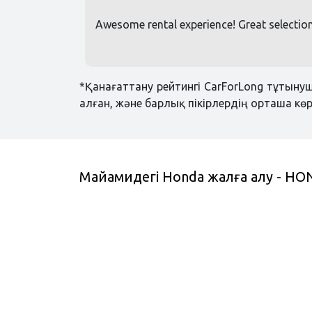
Awesome rental experience! Great selection
*Қанағаттану рейтингі CarForLong тұтыну
алған, және барлық пікірлердің орташа көр
Майамидегі Honda жалға алу - HO