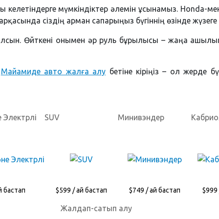
сы келетіндерге мүмкіндіктер әлемін ұсынамыз. Honda-мен
қасында сіздің арман сапарыңыз бүгіннің өзінде жүзеге
лсын. Өйткені онымен әр руль бұрылысы – жаңа ашылым
,
Майамиде авто жалға алу
бетіне кіріңіз – ол жерде б
 Электрлі
SUV
Минивэндер
Кабрио
й бастап
$599 / ай бастап
$749 / ай бастап
$999 
Жалдап-сатып алу