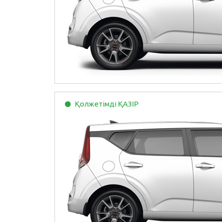
Қолжетімді
ҚАЗІР