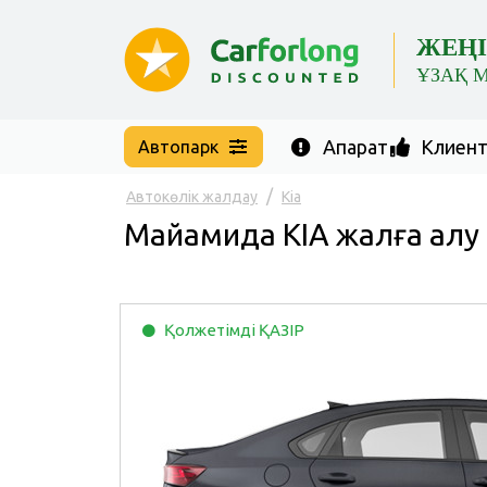
ЖЕҢІ
ҰЗАҚ 
Ақпарат
Клиент 
Автопарк
Автокөлік жалдау
Kia
Майамида KIA жалға алу
Қолжетімді
ҚАЗІР