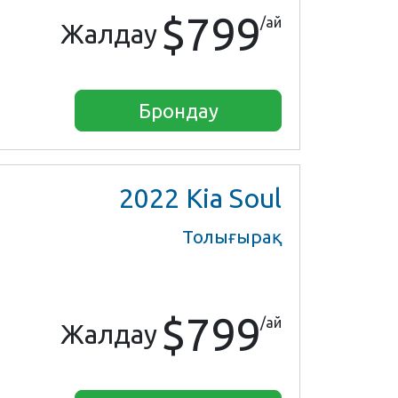
$799
/ай
Жалдау
Брондау
2022
Kia Soul
Толығырақ
$799
/ай
Жалдау