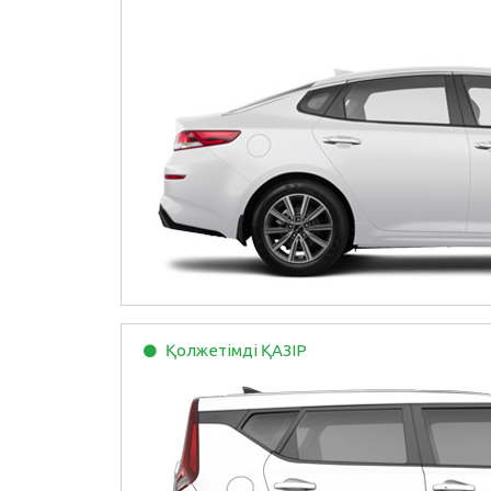
Қолжетімді
ҚАЗІР