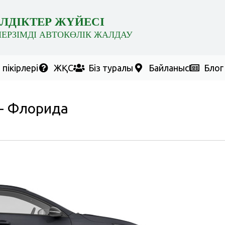
ЛДІКТЕР ЖҮЙЕСІ
МЕРЗІМДІ АВТОКӨЛІК ЖАЛДАУ
пікірлері
ЖҚС
Біз туралы
Байланыс
Блог
 - Флорида