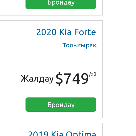
Брондау
2020
Kia Forte
Толығырақ
$749
/ай
Жалдау
Брондау
2019
Kia Optima