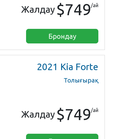
$749
/ай
Жалдау
Брондау
2021
Kia Forte
Толығырақ
$749
/ай
Жалдау