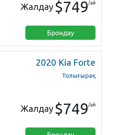
$749
/ай
Жалдау
Брондау
2020
Kia Forte
Толығырақ
$749
/ай
Жалдау
Брондау