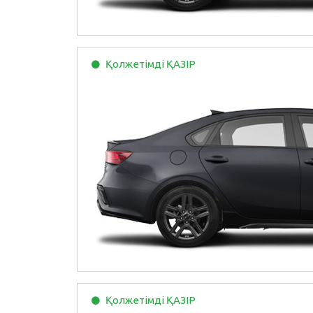
Қолжетімді
ҚАЗІР
Қолжетімді
ҚАЗІР