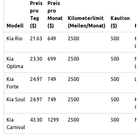
Preis
Preis
pro
pro
Tag
Monat
Kilometerlimit
Kaution
Modell
($)
($)
(Meilen/Monat)
($)
Ka
Kia Rio
21.63
649
2500
500
K
Li
Kia
23.30
699
2500
500
Mi
Optima
Li
Kia
24.97
749
2500
500
Li
Forte
Kia Soul
24.97
749
2500
500
K
Cr
Kia
43.30
1299
2500
500
Mi
Carnival