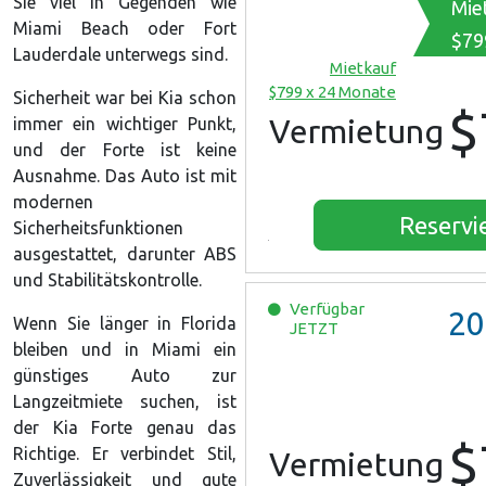
Sie viel in Gegenden wie
Mie
Miami Beach oder Fort
$79
Lauderdale unterwegs sind.
Mietkauf
$799 x 24 Monate
Sicherheit war bei Kia schon
$
Vermietung
immer ein wichtiger Punkt,
und der Forte ist keine
Ausnahme. Das Auto ist mit
modernen
Reservi
Sicherheitsfunktionen
ausgestattet, darunter ABS
und Stabilitätskontrolle.
Verfügbar
20
Wenn Sie länger in Florida
JETZT
bleiben und in Miami ein
günstiges Auto zur
Langzeitmiete suchen, ist
der Kia Forte genau das
$
Richtige. Er verbindet Stil,
Vermietung
Zuverlässigkeit und gute