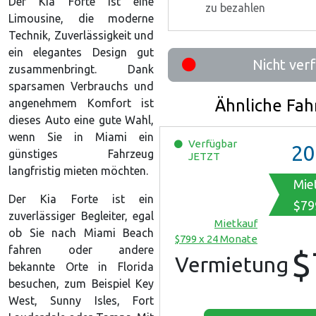
Der Kia Forte ist eine
zu bezahlen
Limousine, die moderne
Technik, Zuverlässigkeit und
ein elegantes Design gut
Nicht ver
zusammenbringt. Dank
sparsamen Verbrauchs und
Ähnliche Fa
angenehmem Komfort ist
dieses Auto eine gute Wahl,
wenn Sie in Miami ein
Verfügbar
20
günstiges Fahrzeug
JETZT
langfristig mieten möchten.
Mie
Der Kia Forte ist ein
$79
zuverlässiger Begleiter, egal
Mietkauf
ob Sie nach Miami Beach
$799 x 24 Monate
fahren oder andere
$
Vermietung
bekannte Orte in Florida
besuchen, zum Beispiel Key
West, Sunny Isles, Fort