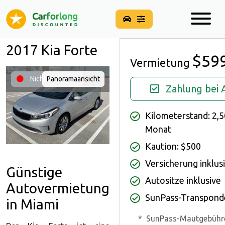
2017 Kia Forte
$59
Vermietung
Nicht verfügbar
Panoramaansicht
Zahlung bei
Kilometerstand: 2,5
Monat
Kaution: $500
Versicherung inklus
Günstige
Autositze inklusive
Autovermietung
SunPass-Transponde
in Miami
*
SunPass-Mautgebühre