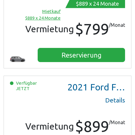
$889 x 24 Monate
Mietkauf
$889 x 24 Monate
$799
/Monat
Vermietung
Reservierung
Verfügbar
2021
Ford F150 XL Ext Cab
JETZT
Details
$899
/Monat
Vermietung