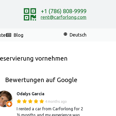
+1 (786) 808-9999
rent@carforlong.com
kte
Blog
Deutsch
eservierung vornehmen
Bewertungen auf Google
Odalys Garcia
4 months ago
I rented a car from Carforlong for 2
½ months and my experience was