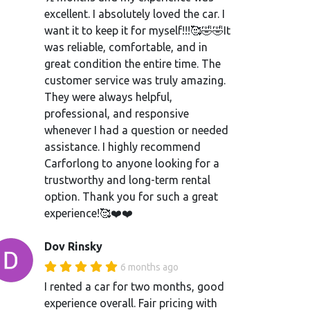
excellent. I absolutely loved the car. I
want it to keep it for myself!!!🥰🤣🤣It
was reliable, comfortable, and in
great condition the entire time. The
customer service was truly amazing.
They were always helpful,
professional, and responsive
whenever I had a question or needed
assistance. I highly recommend
Carforlong to anyone looking for a
trustworthy and long-term rental
option. Thank you for such a great
experience!🥰❤️❤️
Dov Rinsky
6 months ago
I rented a car for two months, good
experience overall. Fair pricing with