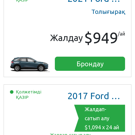
Толығырақ
$949
/ай
Жалдау
Брондау
Қолжетімді
2017
Ford Mustang
ҚАЗІР
Жалдап-
сатып алу
$1,094 x 24 ай
Жалдап-сатып алу