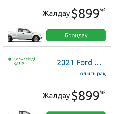
$899
/ай
Жалдау
Брондау
Қолжетімді
2021
Ford Ranger XL Ext Cab
ҚАЗІР
Толығырақ
$899
/ай
Жалдау