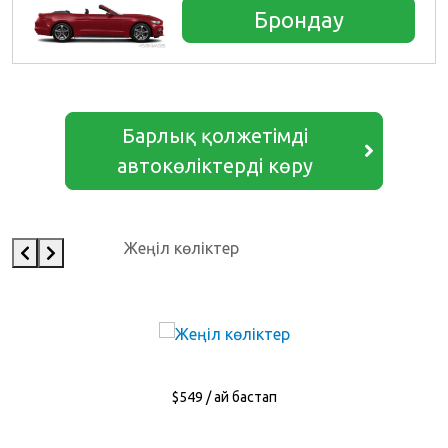
Брондау
Барлық қолжетімді
автокөліктерді көру
Жеңіл көліктер
$549 / ай бастап