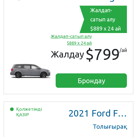
Жалдап-
сатып алу
$889 x 24 ай
Жалдап-сатып алу
$889 x 24 ай
$799
/ай
Жалдау
Брондау
Қолжетімді
2021
Ford F150 XL Ext Cab
ҚАЗІР
Толығырақ