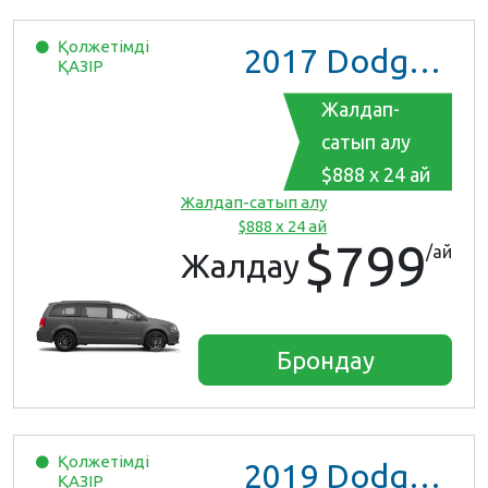
Қолжетімді
2017
Dodge Grand Caravan GT
ҚАЗІР
Жалдап-
сатып алу
$888 x 24 ай
Жалдап-сатып алу
$888 x 24 ай
$799
/ай
Жалдау
Брондау
Қолжетімді
2019
Dodge Grand Caravan
ҚАЗІР