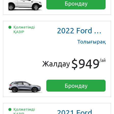
Брондау
Қолжетімді
2022
Ford Escape SE Hybrid
ҚАЗІР
Толығырақ
$949
/ай
Жалдау
Брондау
Қолжетімді
2021
Ford Escape SE Hybrid
ҚАЗІР