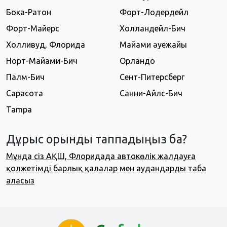
Бока-Ратон
Форт-Лодердейл
Форт-Майерс
Холландейл-Бич
Холливуд, Флорида
Майами әуежайы
Норт-Майами-Бич
Орландо
Палм-Бич
Сент-Питерсберг
Сарасота
Санни-Айлс-Бич
Tampa
Дұрыс орынды таппадыңыз ба?
Мұнда сіз АҚШ, Флоридада автокөлік жалдауға
қолжетімді барлық қалалар мен аудандарды таба
аласыз