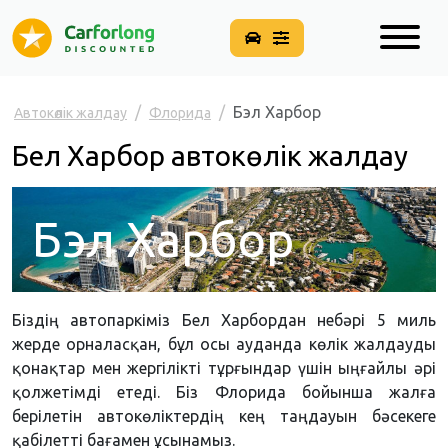
Бэл Харбор
Автокөлік жалдау
Флорида
Бел Харбор автокөлік жалдау
Бэл Харбор
Біздің автопаркіміз Бел Харбордан небәрі 5 миль
жерде орналасқан, бұл осы ауданда көлік жалдауды
қонақтар мен жергілікті тұрғындар үшін ыңғайлы әрі
қолжетімді етеді. Біз Флорида бойынша жалға
берілетін автокөліктердің кең таңдауын бәсекеге
қабілетті бағамен ұсынамыз.