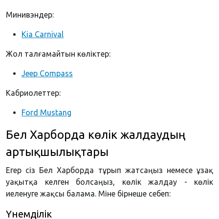
Минивэндер:
Kia Carnival
Жол талғамайтын көліктер:
Jeep Compass
Кабриолеттер:
Ford Mustang
Бел Харборда көлік жалдаудың
артықшылықтары
Егер сіз Бел Харборда тұрып жатсаңыз немесе ұзақ
уақытқа келген болсаңыз, көлік жалдау - көлік
иеленуге жақсы балама. Міне бірнеше себеп:
Үнемділік