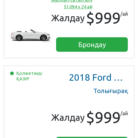
$1,094 x 24 ай
$999
/ай
Жалдау
Брондау
Қолжетімді
2018
Ford Mustang
ҚАЗІР
Толығырақ
$999
/ай
Жалдау