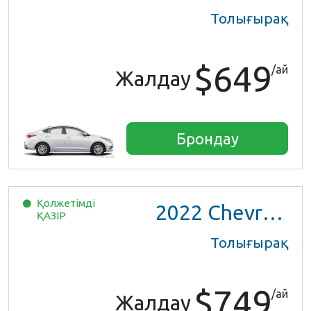
Толығырақ
$649
/ай
Жалдау
Брондау
Қолжетімді
2022
Chevrolet Trax LS
ҚАЗІР
Толығырақ
$749
/ай
Жалдау