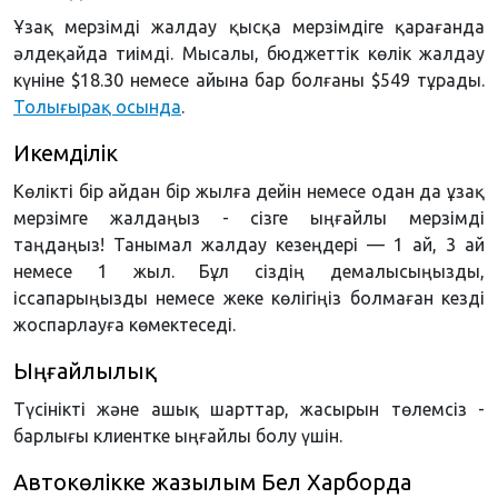
Ұзақ мерзімді жалдау қысқа мерзімдіге қарағанда
әлдеқайда тиімді. Мысалы, бюджеттік көлік жалдау
күніне $18.30 немесе айына бар болғаны $549 тұрады.
Толығырақ осында
.
Икемділік
Көлікті бір айдан бір жылға дейін немесе одан да ұзақ
мерзімге жалдаңыз - сізге ыңғайлы мерзімді
таңдаңыз! Танымал жалдау кезеңдері — 1 ай, 3 ай
немесе 1 жыл. Бұл сіздің демалысыңызды,
іссапарыңызды немесе жеке көлігіңіз болмаған кезді
жоспарлауға көмектеседі.
Ыңғайлылық
Түсінікті және ашық шарттар, жасырын төлемсіз -
барлығы клиентке ыңғайлы болу үшін.
Автокөлікке жазылым Бел Харборда