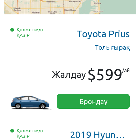
Қолжетімді
Toyota Prius
ҚАЗІР
Толығырақ
$599
/ай
Жалдау
Брондау
Қолжетімді
2019
Hyundai Accent
ҚАЗІР