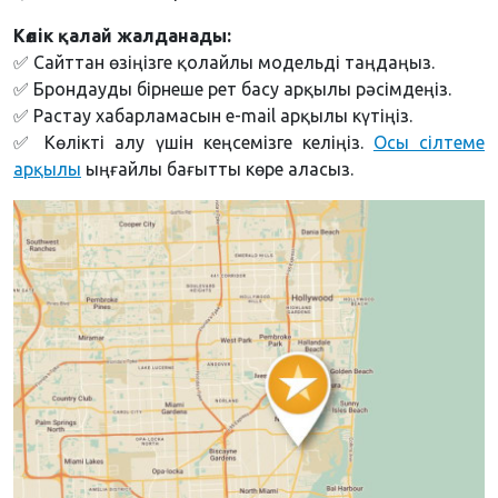
Көлік қалай жалданады:
✅ Сайттан өзіңізге қолайлы модельді таңдаңыз.
✅ Брондауды бірнеше рет басу арқылы рәсімдеңіз.
✅ Растау хабарламасын e-mail арқылы күтіңіз.
✅ Көлікті алу үшін кеңсемізге келіңіз.
Осы сілтеме
арқылы
ыңғайлы бағытты көре аласыз.