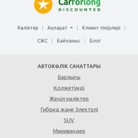
Көліктер
Ақпарат
Клиент пікірлері
СЖС
Байланыс
Блог
АВТОКӨЛІК САНАТТАРЫ
Барлығы
Қолжетімді
Жеңіл көліктер
Гибрид және Электрлі
SUV
Минивэндер