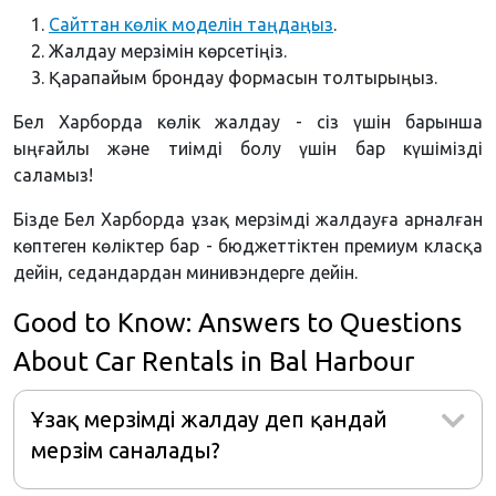
Сайттан көлік моделін таңдаңыз
.
Жалдау мерзімін көрсетіңіз.
Қарапайым брондау формасын толтырыңыз.
Бел Харборда көлік жалдау - сіз үшін барынша
ыңғайлы және тиімді болу үшін бар күшімізді
саламыз!
Бізде Бел Харборда ұзақ мерзімді жалдауға арналған
көптеген көліктер бар - бюджеттіктен премиум класқа
дейін, седандардан минивэндерге дейін.
Good to Know: Answers to Questions
About Car Rentals in Bal Harbour
Ұзақ мерзімді жалдау деп қандай
мерзім саналады?