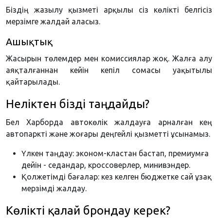
Біздің жазылу қызметі арқылы сіз көлікті белгісіз
мерзімге жалдай аласыз.
Ашықтық
Жасырын төлемдер мен комиссиялар жоқ. Жалға алу
аяқталғаннан кейін кепіл сомасы уақытылы
қайтарылады.
Неліктен бізді таңдайды?
Бел Харборда автокөлік жалдауға арналған кең
автопаркті және жоғары деңгейлі қызметті ұсынамыз.
Үлкен таңдау: эконом-кластан бастап, премиумға
дейін - седандар, кроссоверлер, минивэндер.
Қолжетімді бағалар: кез келген бюджетке сай ұзақ
мерзімді жалдау.
Көлікті қалай брондау керек?