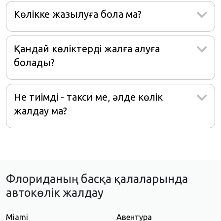
Көлікке жазылуға бола ма?
Қандай көліктерді жалға алуға
болады?
Не тиімді - такси ме, әлде көлік
жалдау ма?
Флориданың басқа қалаларында
автокөлік жалдау
Miami
Авентура