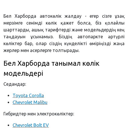
Бел Харборда автокөлік жалдау - егер сізге ұзақ
мерзімге сенімді көлік қажет болса, біз қолайлы
шарттарды, ашық тарифтерді және модельдердің кең
таңдауын ұсынамыз. Біздің автопаркте әртүрлі
көліктер бар, олар сіздің күнделікті өміріңізді жаңа
жерлер мен әсерлерге толтырады.
Бел Харборда танымал көлік
модельдері
Седандар:
Toyota Corolla
Chevrolet Malibu
Гибридтер мен электрокөліктер:
Chevrolet Bolt EV