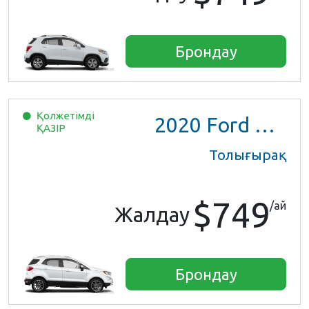
Брондау
Қолжетімді
2020
Ford EcoSport
ҚАЗІР
Толығырақ
$749
/ай
Жалдау
Брондау