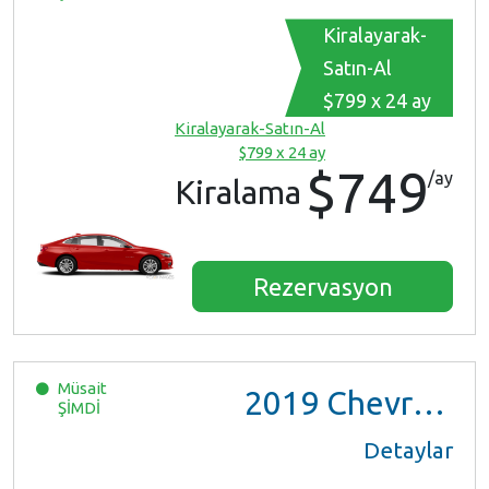
Kiralayarak-
Satın-Al
$799 x 24 ay
Kiralayarak-Satın-Al
$799 x 24 ay
$749
/ay
Kiralama
Rezervasyon
Müsait
2019
Chevrolet Malibu
ŞİMDİ
Detaylar