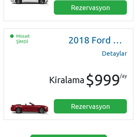
Rezervasyon
Müsait
2018
Ford Mustang
ŞİMDİ
Detaylar
$999
/ay
Kiralama
Rezervasyon