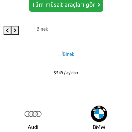
Tüm müsait araçları gör
Binek
$549 / ay’dan
Audi
BMW