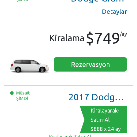
Detaylar
$749
/ay
Kiralama
Rezervasyon
Müsait
2017
Dodge Grand Caravan GT
ŞİMDİ
Kiralayarak-
Satın-Al
$888 x 24 ay
Kiralayarak-Satın-Al