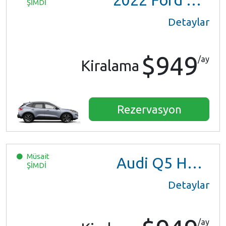
2022
Ford Escape SE Hybrid
ŞİMDİ
Detaylar
$949
/ay
Kiralama
Rezervasyon
Müsait
Audi Q5 Hybrid
ŞİMDİ
Detaylar
/ay