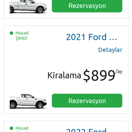
Rezervasyon
Müsait
2021
Ford Ranger XL Ext Cab
ŞİMDİ
Detaylar
$899
/ay
Kiralama
Rezervasyon
Müsait