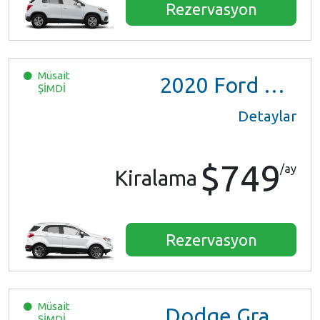
Rezervasyon
Müsait
2020
Ford EcoSport
ŞİMDİ
Detaylar
$749
/ay
Kiralama
Rezervasyon
Müsait
Dodge Grand Caravan
ŞİMDİ