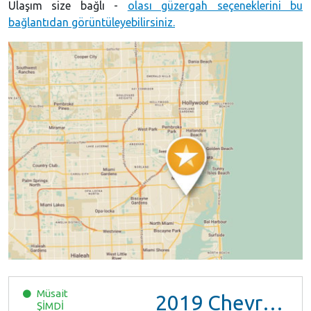
Ulaşım size bağlı -
olası güzergah seçeneklerini bu
bağlantıdan görüntüleyebilirsiniz.
Müsait
2019
Chevrolet Malibu
ŞİMDİ