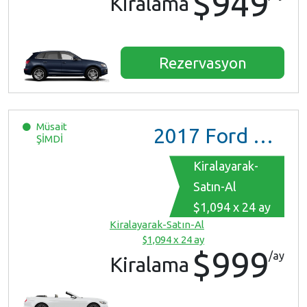
$949
Kiralama
Rezervasyon
Müsait
2017
Ford Mustang
ŞİMDİ
Kiralayarak-
Satın-Al
$1,094 x 24 ay
Kiralayarak-Satın-Al
$1,094 x 24 ay
$999
/ay
Kiralama