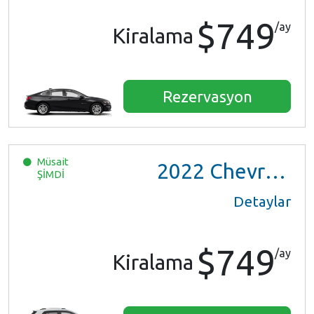
$749
/ay
Kiralama
Rezervasyon
Müsait
2022
Chevrolet Trax LS
ŞİMDİ
Detaylar
$749
/ay
Kiralama