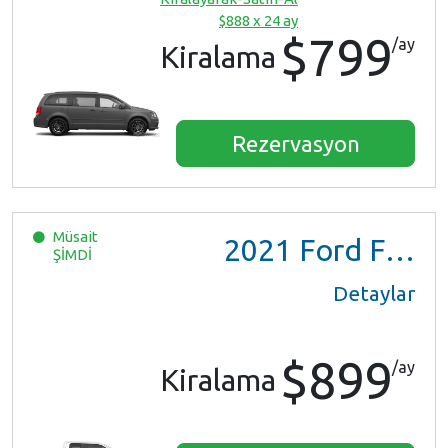
$888 x 24 ay
$799
/ay
Kiralama
Rezervasyon
Müsait
2021
Ford F150 XL Ext Cab
ŞİMDİ
Detaylar
$899
/ay
Kiralama