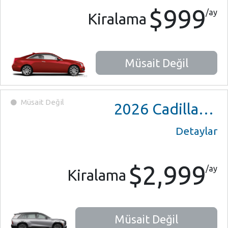
$999
/ay
Kiralama
Müsait Değil
Müsait Değil
2026
Cadillac Vistiq 900 e4
Detaylar
$2,999
/ay
Kiralama
Müsait Değil