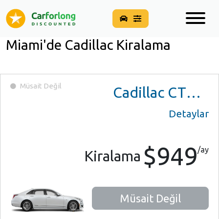
Miami'de Cadillac Kiralama
Müsait Değil
Cadillac CT6 Plug-In Hybrid
Detaylar
$949
/ay
Kiralama
Müsait Değil