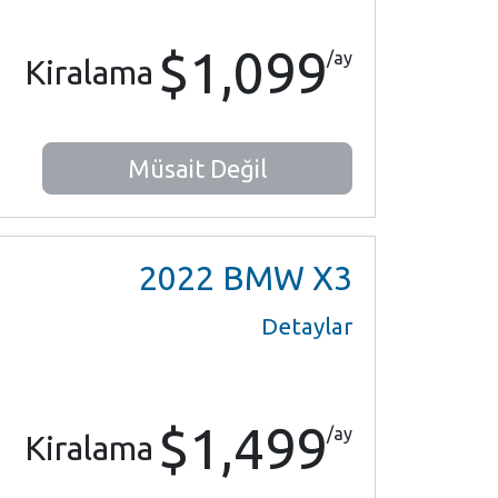
$1,099
/ay
Kiralama
Müsait Değil
2022
BMW X3
Detaylar
$1,499
/ay
Kiralama