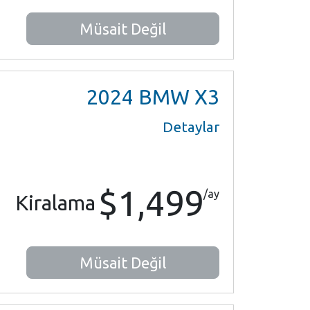
Müsait Değil
2024
BMW X3
Detaylar
$1,499
/ay
Kiralama
Müsait Değil