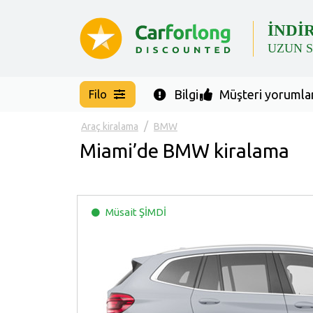
İNDİ
UZUN 
Bilgi
Müşteri yorumlar
Filo
Araç kiralama
BMW
Miami’de BMW kiralama
Müsait
ŞİMDİ