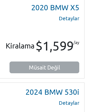
2020
BMW X5
Detaylar
$1,599
/ay
Kiralama
Müsait Değil
2024
BMW 530i
Detaylar