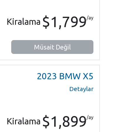
$1,799
/ay
Kiralama
Müsait Değil
2023
BMW X5
Detaylar
$1,899
/ay
Kiralama