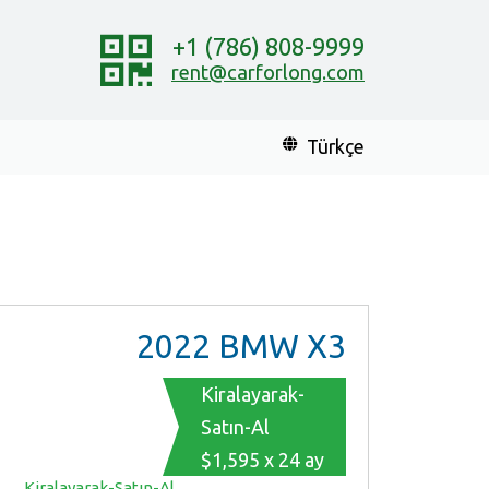
+1 (786) 808-9999
rent@carforlong.com
Türkçe
2022
BMW X3
Kiralayarak-
Satın-Al
$1,595 x 24 ay
Kiralayarak-Satın-Al