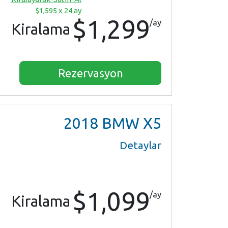
$1,595 x 24 ay
$1,299
/ay
Kiralama
Rezervasyon
2018
BMW X5
Detaylar
$1,099
/ay
Kiralama