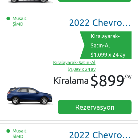
Müsait
2022
Chevrolet Equinox
ŞİMDİ
Kiralayarak-
Satın-Al
$1,099 x 24 ay
Kiralayarak-Satın-Al
$1,099 x 24 ay
$899
/ay
Kiralama
Rezervasyon
Müsait
2022
Chevrolet Colorado Ext Cab LT
ŞİMDİ