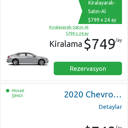
Kiralayarak-
Satın-Al
$799 x 24 ay
Kiralayarak-Satın-Al
$799 x 24 ay
$749
/ay
Kiralama
Rezervasyon
Müsait
2020
Chevrolet Malibu
ŞİMDİ
Detaylar
/ay