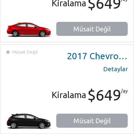
$649
Kiralama
Müsait Değil
Müsait Değil
2017
Chevrolet Cruze
Detaylar
$649
/ay
Kiralama
Müsait Değil