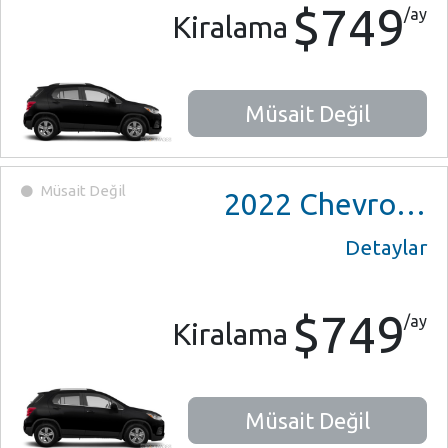
$749
/ay
Kiralama
Müsait Değil
Müsait Değil
2022
Chevrolet Trax
Detaylar
$749
/ay
Kiralama
Müsait Değil