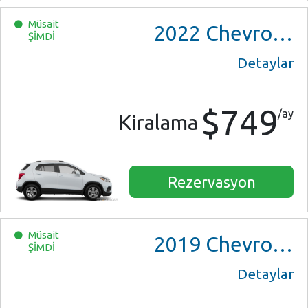
Müsait
2022
Chevrolet Trax LS
ŞİMDİ
Detaylar
$749
/ay
Kiralama
Rezervasyon
Müsait
2019
Chevrolet Impala
ŞİMDİ
Detaylar