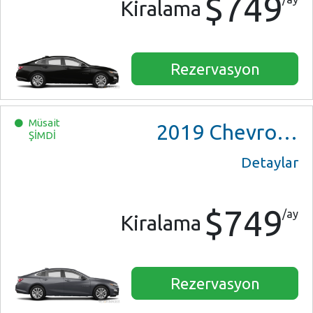
$749
Kiralama
Rezervasyon
Müsait
2019
Chevrolet Malibu
ŞİMDİ
Detaylar
$749
/ay
Kiralama
Rezervasyon