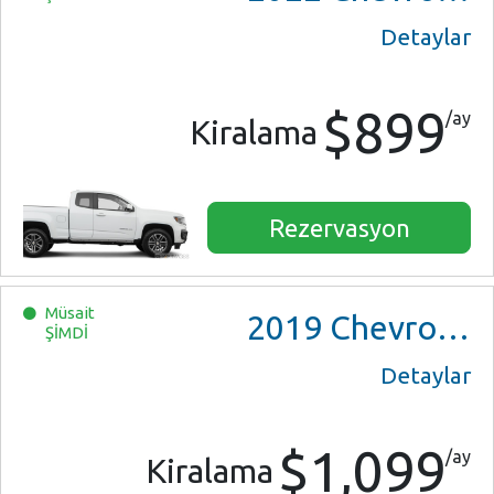
Detaylar
$899
/ay
Kiralama
Rezervasyon
Müsait
2019
Chevrolet Camaro Convertible
ŞİMDİ
Detaylar
$1,099
/ay
Kiralama