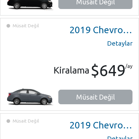
Müsait Değil
Müsait Değil
2019
Chevrolet Sonic
Detaylar
$649
/ay
Kiralama
Müsait Değil
Müsait Değil
2019
Chevrolet Malibu
Detaylar