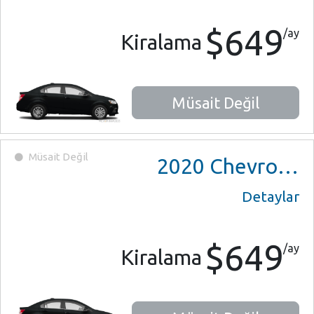
$649
/ay
Kiralama
Müsait Değil
Müsait Değil
2020
Chevrolet Sonic
Detaylar
$649
/ay
Kiralama