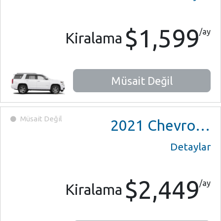
$1,599
/ay
Kiralama
Müsait Değil
Müsait Değil
2021
Chevrolet Suburban
Detaylar
$2,449
/ay
Kiralama