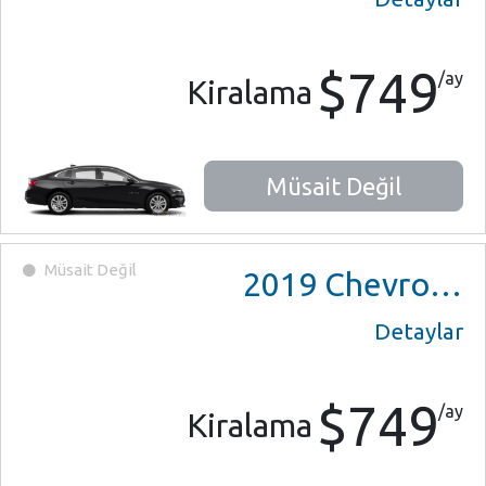
$749
/ay
Kiralama
Müsait Değil
Müsait Değil
2019
Chevrolet Malibu
Detaylar
$749
/ay
Kiralama