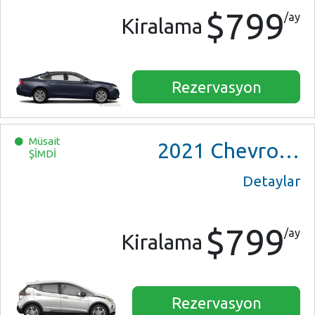
$799
/ay
Kiralama
Rezervasyon
Müsait
2021
Chevrolet Bolt EV
ŞİMDİ
Detaylar
$799
/ay
Kiralama
Rezervasyon