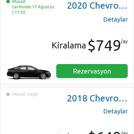
Müsait
2020
Chevrolet Malibu
tarihinde 17 Ağustos
|
11:30
Detaylar
$749
/ay
Kiralama
Rezervasyon
Müsait Değil
2018
Chevrolet Cruze
Detaylar
/ay