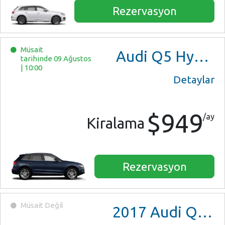
Rezervasyon
Müsait
Audi Q5 Hybrid
tarihinde 09 Ağustos
|
10:00
Detaylar
$949
/ay
Kiralama
Rezervasyon
Müsait Değil
2017
Audi Q5 Premium