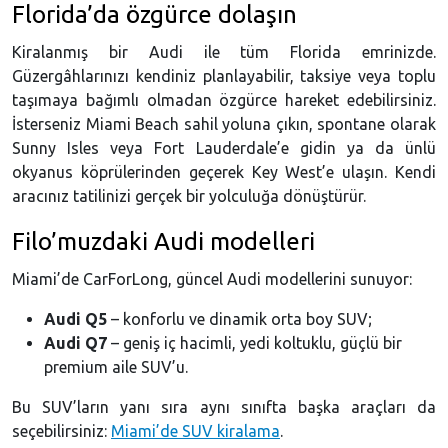
Florida’da özgürce dolaşın
Kiralanmış bir Audi ile tüm Florida emrinizde.
Güzergâhlarınızı kendiniz planlayabilir, taksiye veya toplu
taşımaya bağımlı olmadan özgürce hareket edebilirsiniz.
İsterseniz Miami Beach sahil yoluna çıkın, spontane olarak
Sunny Isles veya Fort Lauderdale’e gidin ya da ünlü
okyanus köprülerinden geçerek Key West’e ulaşın. Kendi
aracınız tatilinizi gerçek bir yolculuğa dönüştürür.
Filo’muzdaki Audi modelleri
Miami’de CarForLong, güncel Audi modellerini sunuyor:
Audi Q5
– konforlu ve dinamik orta boy SUV;
Audi Q7
– geniş iç hacimli, yedi koltuklu, güçlü bir
premium aile SUV’u.
Bu SUV’ların yanı sıra aynı sınıfta başka araçları da
seçebilirsiniz:
Miami’de SUV kiralama
.