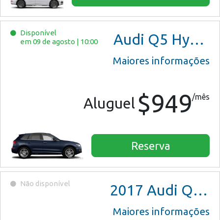
Disponível
Audi Q5 Hybrid
em 09 de agosto
|
10:00
Maiores informações
$949
/mês
Aluguel
Reserva
Não disponível
2017
Audi Q5 Premium
Maiores informações