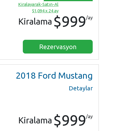
Kiralayarak-Satın-Al
$1,094 x 24 ay
$999
/ay
Kiralama
Rezervasyon
2018
Ford Mustang
Detaylar
$999
/ay
Kiralama