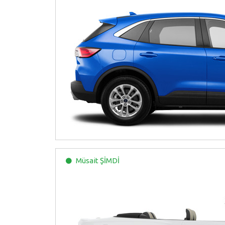
Müsait
ŞİMDİ