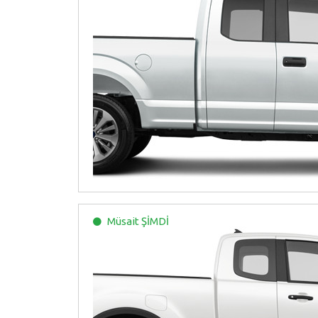
Müsait
ŞİMDİ