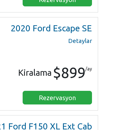
2020
Ford Escape SE
Detaylar
$899
/ay
Kiralama
Rezervasyon
21
Ford F150 XL Ext Cab