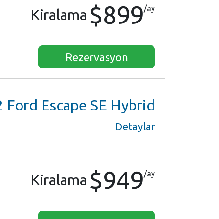
$899
/ay
Kiralama
Rezervasyon
2
Ford Escape SE Hybrid
Detaylar
$949
/ay
Kiralama