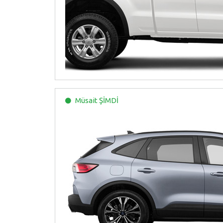
Müsait
ŞİMDİ