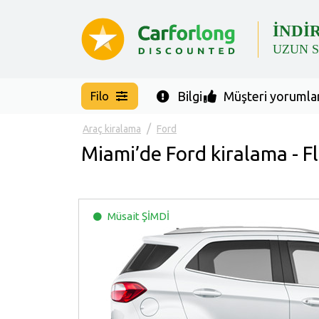
İNDİ
UZUN 
Bilgi
Müşteri yorumlar
Filo
Araç kiralama
Ford
Miami’de Ford kiralama - F
Müsait
ŞİMDİ