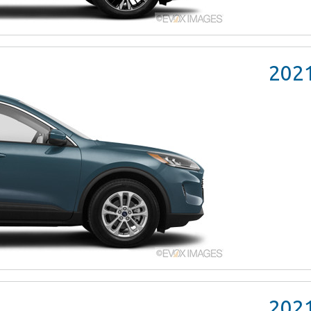
202
202