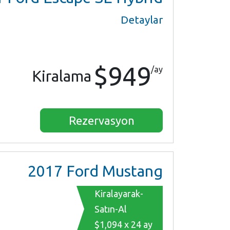
Detaylar
$949
/ay
Kiralama
Rezervasyon
2017
Ford Mustang
Kiralayarak-
Satın-Al
$1,094 x 24 ay