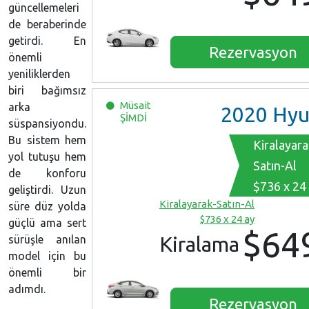
güncellemeleri
de beraberinde
getirdi. En
Rezervasyon
önemli
yeniliklerden
biri bağımsız
Müsait
arka
2020
Hyundai Accen
ŞİMDİ
süspansiyondu.
Bu sistem hem
Kiralayara
yol tutuşu hem
Satın-Al
de konforu
$736 x 24
geliştirdi. Uzun
Kiralayarak-Satın-Al
süre düz yolda
$736 x 24 ay
güçlü ama sert
$64
Kiralama
sürüşle anılan
model için bu
önemli bir
adımdı.
Rezervasyon