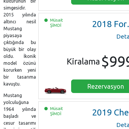
kültürünün bir
simgesidir.
2015 yılında
Müsait
altıncı nesil
2018
Ford Mustang
ŞİMDİ
Mustang
piyasaya
Deta
çıktığında bu
büyük bir olay
$99
oldu. İkonik
Kiralama
model özünü
korurken yeni
bir tasarıma
kavuştu.
Rezervasyon
Mustang
yolculuğuna
Müsait
1964 yılında
2019
Chevrolet Camaro Convertible
ŞİMDİ
başladı ve
cesur tasarımı
Deta