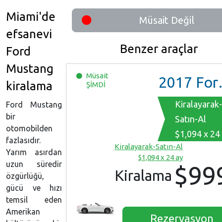
Miami'de
Müsait Değil
efsanevi
Benzer araçlar
Ford
Mustang
Müsait
2017
Ford Mustang
kiralama
ŞİMDİ
Kiralayarak-
Ford Mustang
bir
Satın-Al
otomobilden
$1,094 x 24
fazlasıdır.
Kiralayarak-Satın-Al
Yarım asırdan
$1,094 x 24 ay
uzun süredir
$99
Kiralama
özgürlüğü,
gücü ve hızı
temsil eden
Amerikan
Rezervasyon