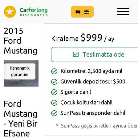
2015
$999
Kiralama
/ ay
Ford
Mustang
Teslimatta öde
Panoramik
Müsait
Kilometre: 2,500 ayda mil
görünüm
Değil
Güvenlik depozitosu: $500
Sigorta dahil
Ford
Çocuk koltukları dahil
Mustang
SunPass transponder dahil
- Yeni Bir
*
SunPass geçiş ücretleri ayrıca öden
Efsane