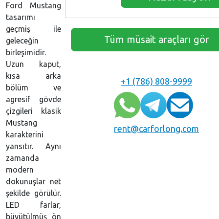
Ford Mustang
tasarımı
geçmiş ile
Tüm müsait araçları gör
geleceğin
birleşimidir.
Uzun kaput,
kısa arka
+1 (786) 808-9999
bölüm ve
agresif gövde
çizgileri klasik
Mustang
rent@carforlong.com
karakterini
yansıtır. Aynı
zamanda
modern
dokunuşlar net
şekilde görülür.
LED farlar,
büyütülmüş ön