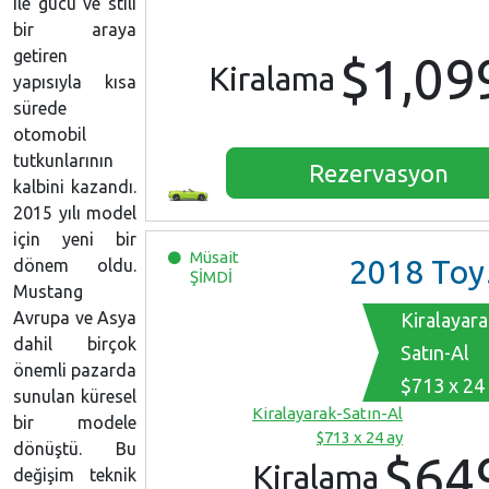
ile gücü ve stili
bir araya
getiren
$1,09
Kiralama
yapısıyla kısa
sürede
otomobil
tutkunlarının
Rezervasyon
kalbini kazandı.
2015 yılı model
için yeni bir
Müsait
2018
Toyota iA
dönem oldu.
ŞİMDİ
Mustang
Avrupa ve Asya
Kiralayara
dahil birçok
Satın-Al
önemli pazarda
$713 x 24
sunulan küresel
Kiralayarak-Satın-Al
bir modele
$713 x 24 ay
dönüştü. Bu
$64
Kiralama
değişim teknik