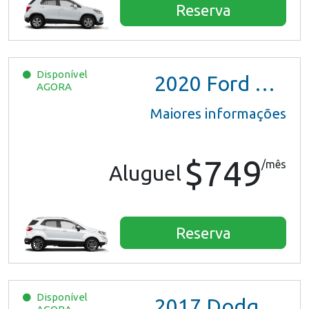
Reserva
Disponível
2020
Ford EcoSport
AGORA
Maiores informações
$749
/mês
Aluguel
Reserva
Disponível
2017
Dodge Grand Caravan GT