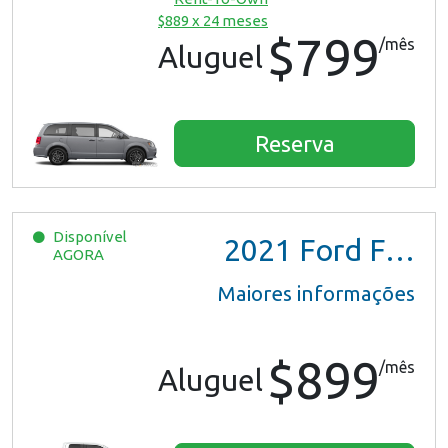
$889 x 24 meses
$799
/mês
Aluguel
Reserva
Disponível
2021
Ford F150 XL Ext Cab
AGORA
Maiores informações
$899
/mês
Aluguel