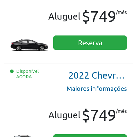
$749
/mês
Aluguel
Reserva
Disponível
2022
Chevrolet Trax LS
AGORA
Maiores informações
$749
/mês
Aluguel