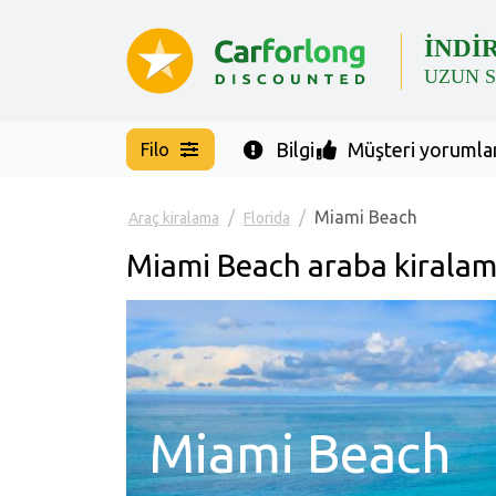
İNDİ
UZUN 
Bilgi
Müşteri yorumlar
Filo
Miami Beach
Araç kiralama
Florida
Miami Beach araba kirala
Miami Beach