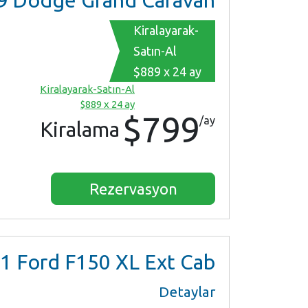
9
Dodge Grand Caravan
Kiralayarak-
Satın-Al
$889 x 24 ay
Kiralayarak-Satın-Al
$889 x 24 ay
$799
/ay
Kiralama
Rezervasyon
1
Ford F150 XL Ext Cab
Detaylar