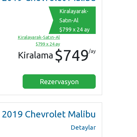
Kiralayarak-
Satın-Al
$799 x 24 ay
Kiralayarak-Satın-Al
$799 x 24 ay
$749
/ay
Kiralama
Rezervasyon
2019
Chevrolet Malibu
Detaylar