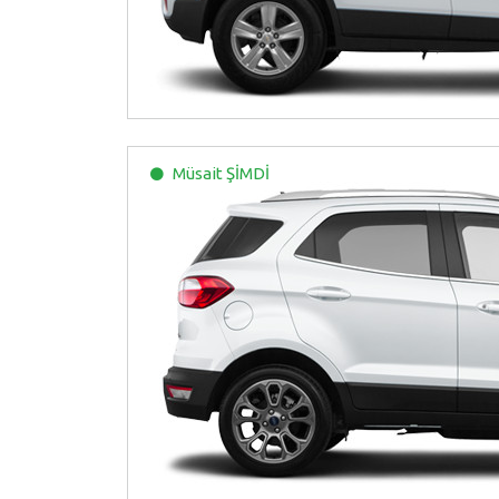
Müsait
ŞİMDİ