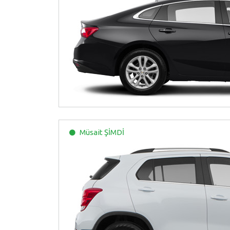
Müsait
ŞİMDİ