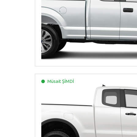
Müsait
ŞİMDİ