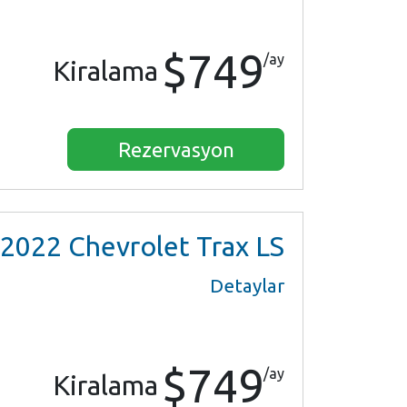
$749
/ay
Kiralama
Rezervasyon
2022
Chevrolet Trax LS
Detaylar
$749
/ay
Kiralama