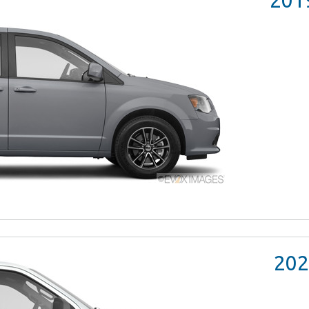
201
202