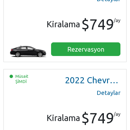
$749
/ay
Kiralama
Rezervasyon
Müsait
2022
Chevrolet Trax LS
ŞİMDİ
Detaylar
$749
/ay
Kiralama