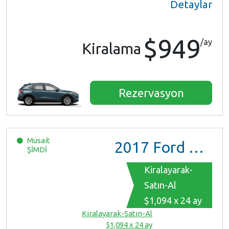
Detaylar
$949
/ay
Kiralama
Rezervasyon
Müsait
2017
Ford Mustang
ŞİMDİ
Kiralayarak-
Satın-Al
$1,094 x 24 ay
Kiralayarak-Satın-Al
$1,094 x 24 ay