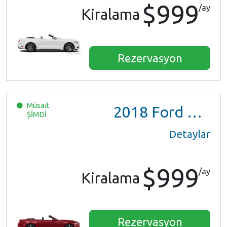
$999
/ay
Kiralama
Rezervasyon
Müsait
2018
Ford Mustang
ŞİMDİ
Detaylar
$999
/ay
Kiralama
Rezervasyon