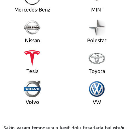
Mercedes-Benz
MINI
Nissan
Polestar
Tesla
Toyota
Volvo
VW
Sakin yaşam temposunun keşif dolu fırsatlarla buluştuğu