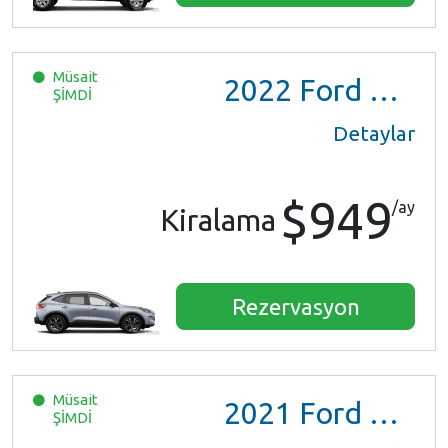
Müsait
2022
Ford Escape SE Hybrid
ŞİMDİ
Detaylar
$949
/ay
Kiralama
Rezervasyon
Müsait
2021
Ford Escape SE Hybrid
ŞİMDİ