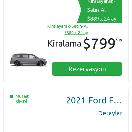
Kiralayarak-
Satın-Al
$889 x 24 ay
Kiralayarak-Satın-Al
$889 x 24 ay
$799
/ay
Kiralama
Rezervasyon
Müsait
2021
Ford F150 XL Ext Cab
ŞİMDİ
Detaylar