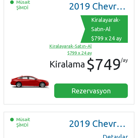
Müsait
2019
Chevrolet Malibu
ŞİMDİ
Kiralayarak-
Satın-Al
$799 x 24 ay
Kiralayarak-Satın-Al
$799 x 24 ay
$749
/ay
Kiralama
Rezervasyon
Müsait
2019
Chevrolet Malibu
ŞİMDİ
Detaylar