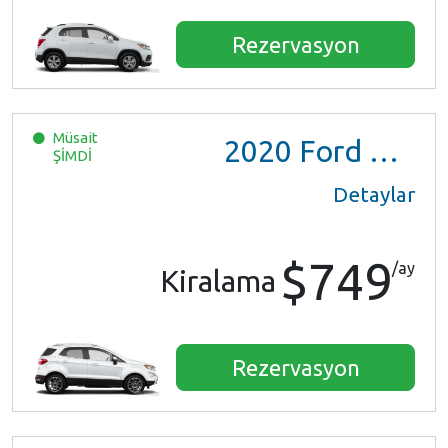
Rezervasyon
Müsait
2020
Ford EcoSport
ŞİMDİ
Detaylar
$749
/ay
Kiralama
Rezervasyon