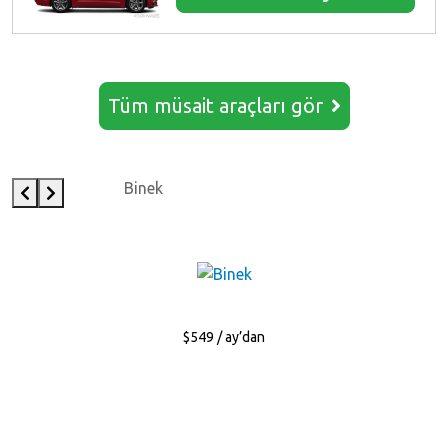
Tüm müsait araçları gör
Binek
$549 / ay’dan