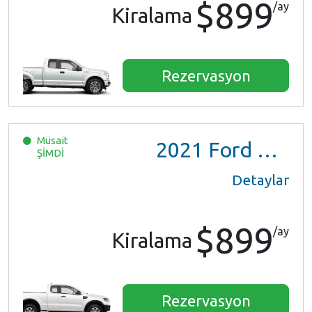
$899
/ay
Kiralama
Rezervasyon
Müsait
2021
Ford Ranger XL Ext Cab
ŞİMDİ
Detaylar
$899
/ay
Kiralama
Rezervasyon