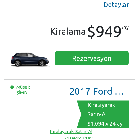
Detaylar
$949
/ay
Kiralama
Rezervasyon
Müsait
2017
Ford Mustang
ŞİMDİ
Kiralayarak-
Satın-Al
$1,094 x 24 ay
Kiralayarak-Satın-Al
$1,094 x 24 ay