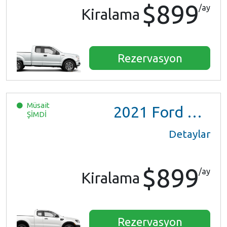
$899
/ay
Kiralama
Rezervasyon
Müsait
2021
Ford Ranger XL Ext Cab
ŞİMDİ
Detaylar
$899
/ay
Kiralama
Rezervasyon