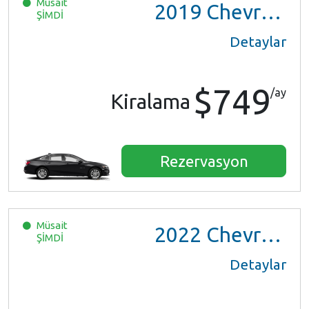
Müsait
2019
Chevrolet Malibu
ŞİMDİ
Detaylar
$749
/ay
Kiralama
Rezervasyon
Müsait
2022
Chevrolet Trax LS
ŞİMDİ
Detaylar