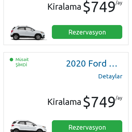
$749
/ay
Kiralama
Rezervasyon
Müsait
2020
Ford EcoSport
ŞİMDİ
Detaylar
$749
/ay
Kiralama
Rezervasyon