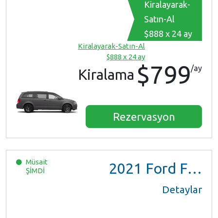
Kiralayarak-
Satın-Al
$888 x 24 ay
Kiralayarak-Satın-Al
$888 x 24 ay
$799
/ay
Kiralama
Rezervasyon
Müsait
2021
Ford F150 XL Ext Cab
ŞİMDİ
Detaylar