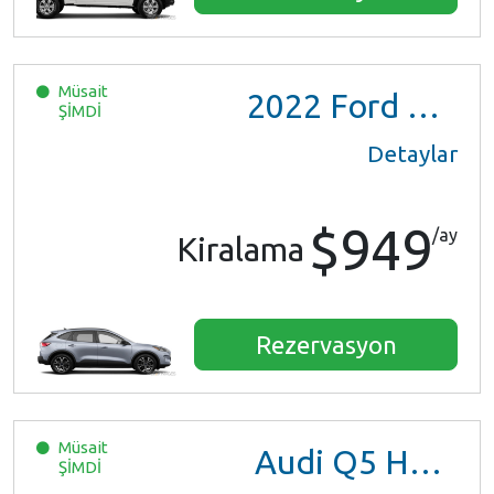
Müsait
2022
Ford Escape SE Hybrid
ŞİMDİ
Detaylar
$949
/ay
Kiralama
Rezervasyon
Müsait
Audi Q5 Hybrid
ŞİMDİ