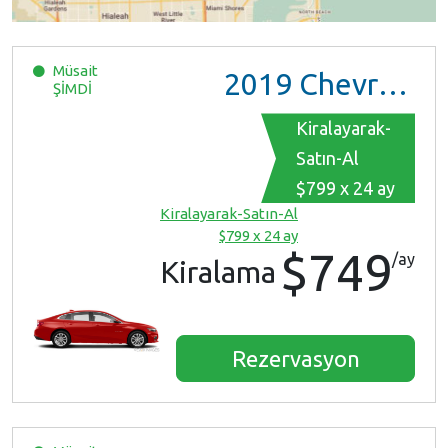
Müsait
2019
Chevrolet Malibu
ŞİMDİ
Kiralayarak-
Satın-Al
$799 x 24 ay
Kiralayarak-Satın-Al
$799 x 24 ay
$749
/ay
Kiralama
Rezervasyon