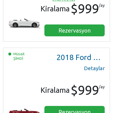
$999
/ay
Kiralama
Rezervasyon
Müsait
2018
Ford Mustang
ŞİMDİ
Detaylar
$999
/ay
Kiralama
Rezervasyon