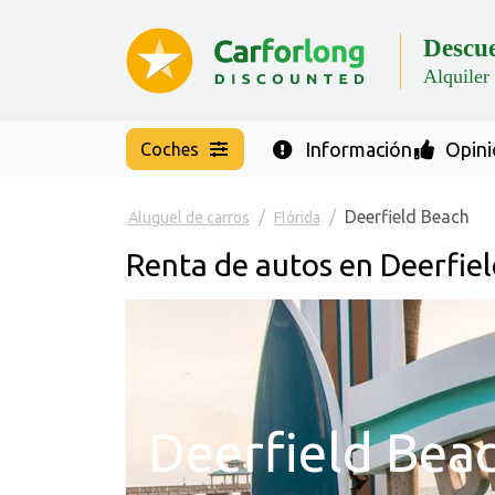
Descu
Alquiler
Información
Opini
Coches
Deerfield Beach
Aluguel de carros
Flórida
Renta de autos en Deerfiel
Deerfield Bea