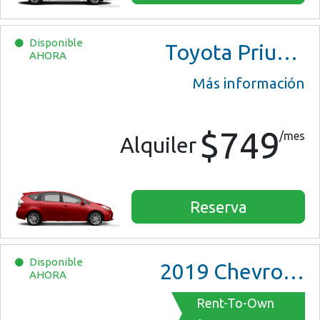
Disponible
Toyota Prius V Three
AHORA
Más información
$749
/mes
Alquiler
Reserva
Disponible
2019
Chevrolet Malibu
AHORA
Rent-To-Own