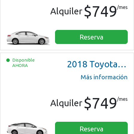
$749
/mes
Alquiler
Reserva
Disponible
2018
Toyota Prius Two
AHORA
Más información
$749
/mes
Alquiler
Reserva