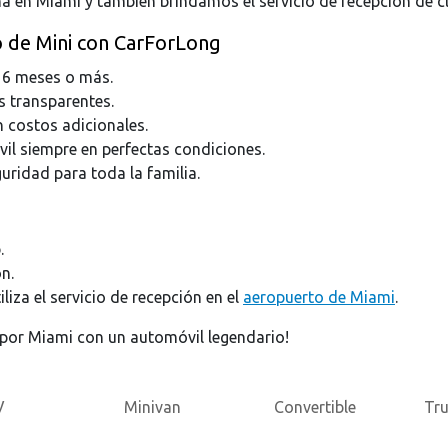
na en Miami y también brindamos el servicio de recepción de c
zo de Mini con CarForLong
3, 6 meses o más.
s transparentes.
 costos adicionales.
il siempre en perfectas condiciones.
guridad para toda la familia.
.
ón.
liza el servicio de recepción en el
aeropuerto de Miami
.
s por Miami con un automóvil legendario!
V
Minivan
Convertible
Tr