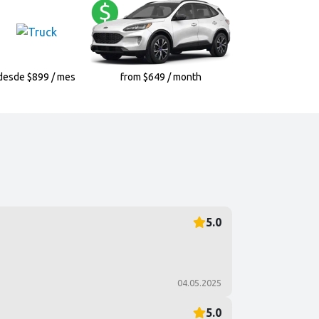
desde $899 / mes
from $649 / month
5.0
04.05.2025
5.0