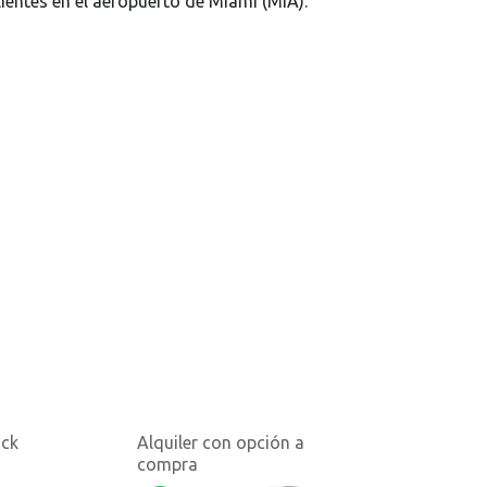
lientes en el aeropuerto de Miami (MIA).
uck
Alquiler con opción a
compra