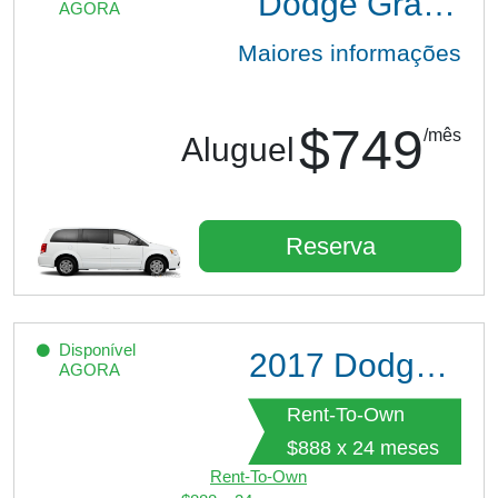
Dodge Grand Caravan
AGORA
Maiores informações
$749
/mês
Aluguel
Reserva
Disponível
2017
Dodge Grand Caravan GT
AGORA
Rent-To-Own
$888 x 24 meses
Rent-To-Own