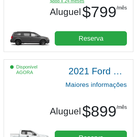
$888 x 24 meses
$799
/mês
Aluguel
Reserva
Disponível
2021
Ford F150 XL Ext Cab
AGORA
Maiores informações
$899
/mês
Aluguel