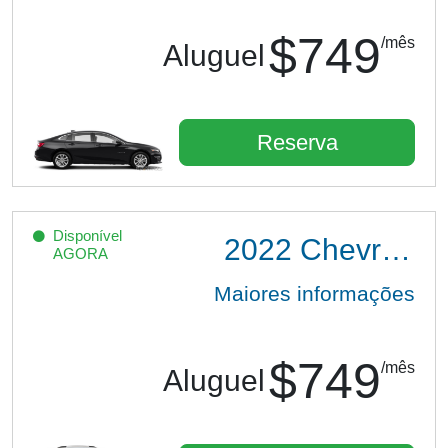
$749
/mês
Aluguel
Reserva
Disponível
2022
Chevrolet Trax LS
AGORA
Maiores informações
$749
/mês
Aluguel