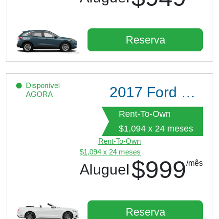
Reserva
Disponível
2017
Ford Mustang
AGORA
Rent-To-Own
$1,094 x 24 meses
Rent-To-Own
$1,094 x 24 meses
$999
/mês
Aluguel
Reserva