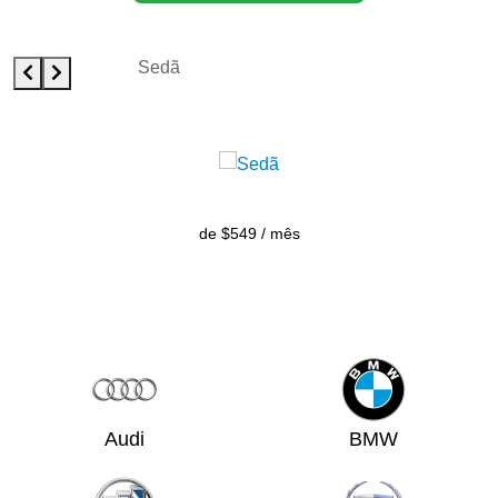
Sedã
de $549 / mês
Audi
BMW