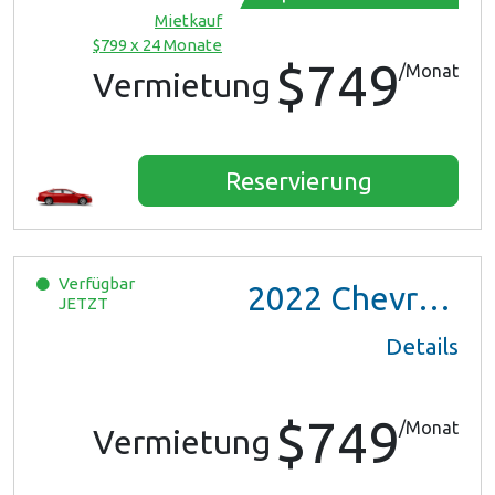
Mietkauf
$799 x 24 Monate
$749
/Monat
Vermietung
Reservierung
Verfügbar
2022
Chevrolet Trax LS
JETZT
Details
$749
/Monat
Vermietung