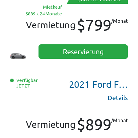
Mietkauf
$889 x 24 Monate
$799
/Monat
Vermietung
Reservierung
Verfügbar
2021
Ford F150 XL Ext Cab
JETZT
Details
$899
/Monat
Vermietung