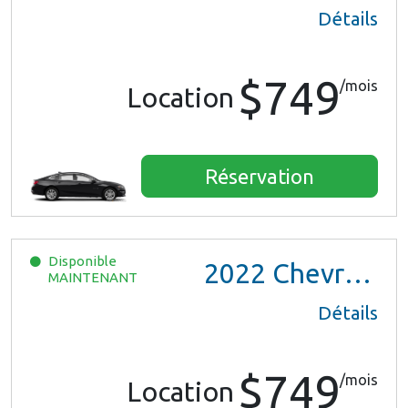
Détails
$749
/mois
Location
Réservation
Disponible
2022
Chevrolet Trax LS
MAINTENANT
Détails
$749
/mois
Location