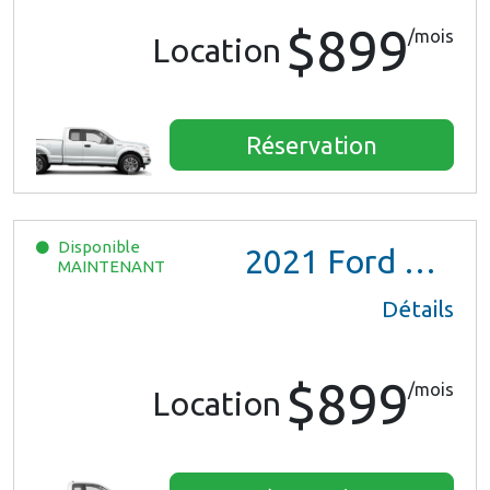
$899
/mois
Location
Réservation
Disponible
2021
Ford Ranger XL Ext Cab
MAINTENANT
Détails
$899
/mois
Location