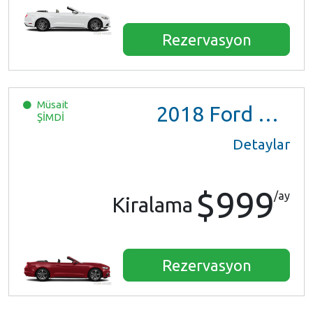
Rezervasyon
Müsait
2018
Ford Mustang
ŞİMDİ
Detaylar
$999
/ay
Kiralama
Rezervasyon