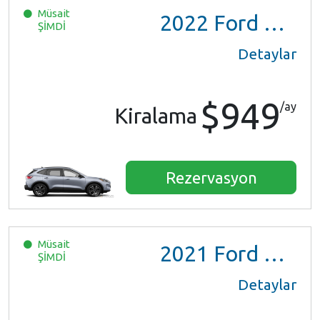
Müsait
2022
Ford Escape SE Hybrid
ŞİMDİ
Detaylar
$949
/ay
Kiralama
Rezervasyon
Müsait
2021
Ford Escape SE Hybrid
ŞİMDİ
Detaylar