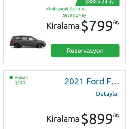
$888 x 24 ay
Kiralayarak-Satın-Al
$888 x 24 ay
$799
/ay
Kiralama
Rezervasyon
Müsait
2021
Ford F150 XL Ext Cab
ŞİMDİ
Detaylar
$899
/ay
Kiralama