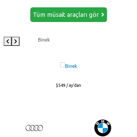
Tüm müsait araçları gör
Binek
$549 / ay’dan