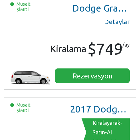
Müsait
Dodge Grand Caravan
ŞİMDİ
Detaylar
$749
/ay
Kiralama
Rezervasyon
Müsait
2017
Dodge Grand Caravan GT
ŞİMDİ
Kiralayarak-
Satın-Al