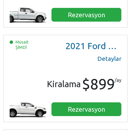
Rezervasyon
Müsait
2021
Ford Ranger XL Ext Cab
ŞİMDİ
Detaylar
$899
/ay
Kiralama
Rezervasyon