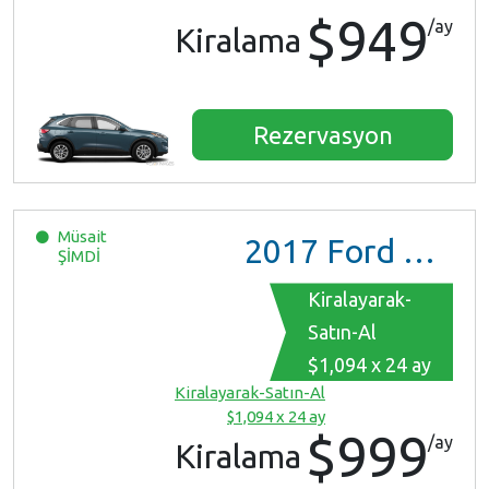
$949
/ay
Kiralama
Rezervasyon
Müsait
2017
Ford Mustang
ŞİMDİ
Kiralayarak-
Satın-Al
$1,094 x 24 ay
Kiralayarak-Satın-Al
$1,094 x 24 ay
$999
/ay
Kiralama