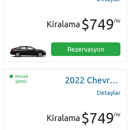
$749
/ay
Kiralama
Rezervasyon
Müsait
2022
Chevrolet Trax LS
ŞİMDİ
Detaylar
$749
/ay
Kiralama