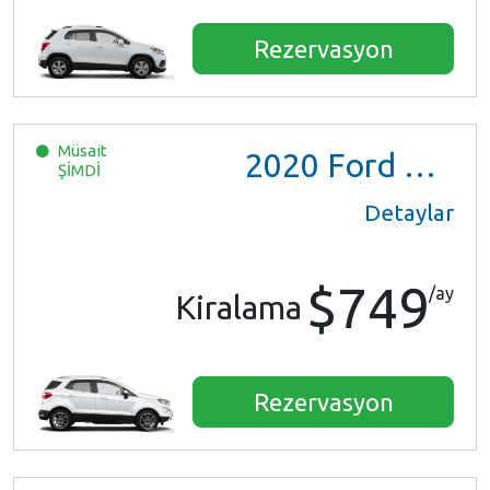
Rezervasyon
Müsait
2020
Ford EcoSport
ŞİMDİ
Detaylar
$749
/ay
Kiralama
Rezervasyon