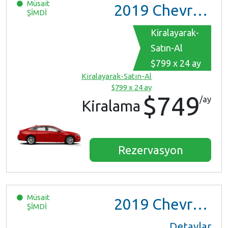
Müsait
2019
Chevrolet Malibu
ŞİMDİ
Kiralayarak-
Satın-Al
$799 x 24 ay
Kiralayarak-Satın-Al
$799 x 24 ay
$749
/ay
Kiralama
Rezervasyon
Müsait
2019
Chevrolet Malibu
ŞİMDİ
Detaylar