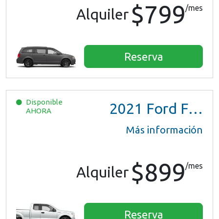
$799
/mes
Alquiler
Reserva
Disponible
2021
Ford F150 XL Ext Cab
AHORA
Más información
$899
/mes
Alquiler
Reserva