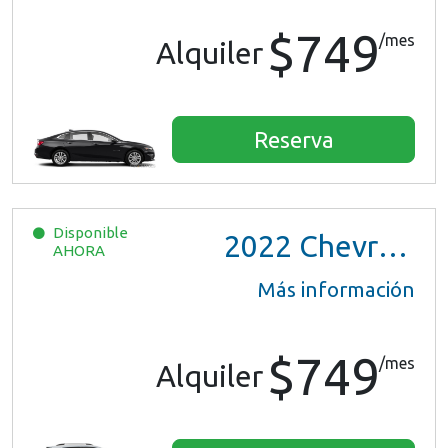
$749
/mes
Alquiler
Reserva
Disponible
2022
Chevrolet Trax LS
AHORA
Más información
$749
/mes
Alquiler