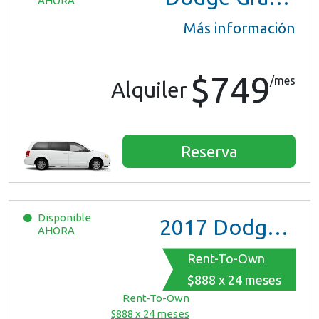
AHORA
Más información
$749
/mes
Alquiler
Reserva
Disponible
2017
Dodge Grand Caravan GT
AHORA
Rent-To-Own
$888 x 24 meses
Rent-To-Own
$888 x 24 meses