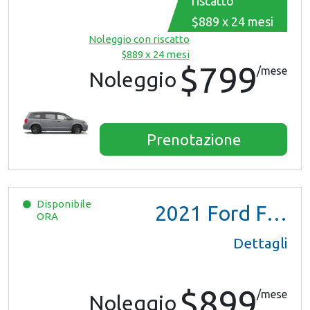
riscatto
$889 x 24 mesi
Noleggio con riscatto
$889 x 24 mesi
$799
/mese
Noleggio
Prenotazione
Disponibile
2021
Ford F150 XL Ext Cab
ORA
Dettagli
$899
/mese
Noleggio