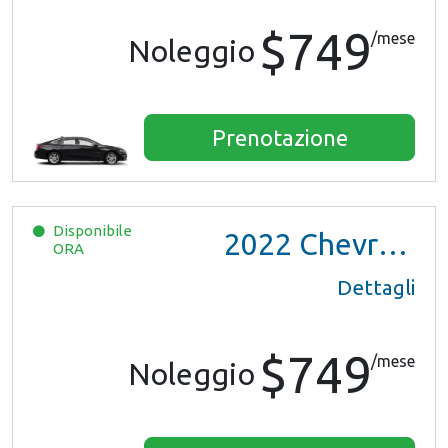
$749
/mese
Noleggio
Prenotazione
Disponibile
2022
Chevrolet Trax LS
ORA
Dettagli
$749
/mese
Noleggio