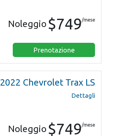
$749
/mese
Noleggio
Prenotazione
2022
Chevrolet Trax LS
Dettagli
$749
/mese
Noleggio