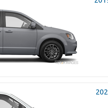
201
202