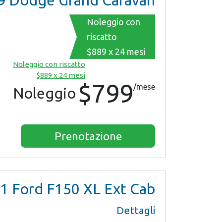
9
Dodge Grand Caravan
Noleggio con
riscatto
$889 x 24 mesi
Noleggio con riscatto
$889 x 24 mesi
$799
/mese
Noleggio
Prenotazione
1
Ford F150 XL Ext Cab
Dettagli