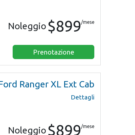
$899
/mese
Noleggio
Prenotazione
Ford Ranger XL Ext Cab
Dettagli
$899
/mese
Noleggio