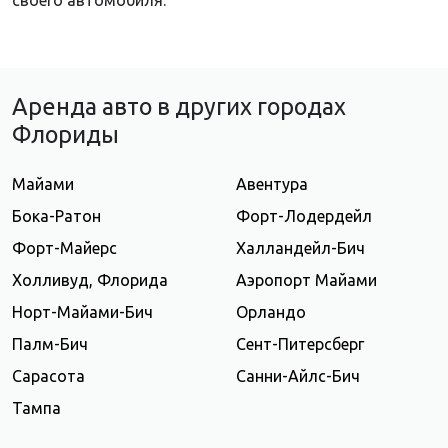
Аренда авто в других городах
Флориды
Майами
Авентура
Бока-Ратон
Форт-Лодердейл
Форт-Майерс
Халландейл-Бич
Холливуд, Флорида
Аэропорт Майами
Норт-Майами-Бич
Орландо
Палм-Бич
Сент-Питерсберг
Сарасота
Санни-Айлс-Бич
Тампа