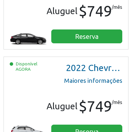
$749
/mês
Aluguel
Reserva
Disponível
2022
Chevrolet Trax LS
AGORA
Maiores informações
$749
/mês
Aluguel
Reserva