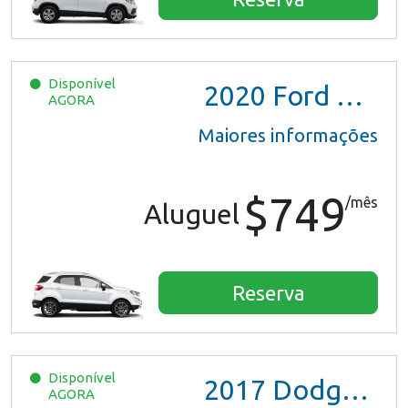
Disponível
2020
Ford EcoSport
AGORA
Maiores informações
$749
/mês
Aluguel
Reserva
Disponível
2017
Dodge Grand Caravan GT
AGORA