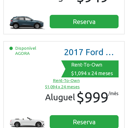
Reserva
Disponível
2017
Ford Mustang
AGORA
Rent-To-Own
$1,094 x 24 meses
Rent-To-Own
$1,094 x 24 meses
$999
/mês
Aluguel
Reserva