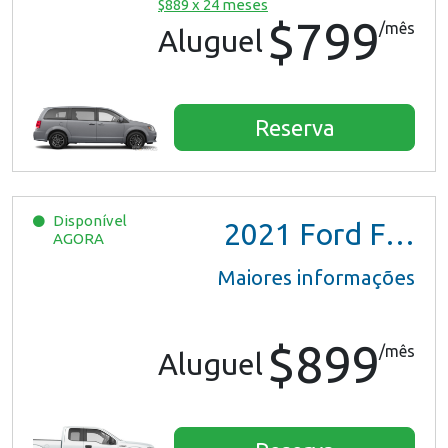
$889 x 24 meses
$799
/mês
Aluguel
Reserva
Disponível
2021
Ford F150 XL Ext Cab
AGORA
Maiores informações
$899
/mês
Aluguel