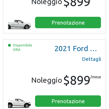
$899
Noleggio
Prenotazione
Disponibile
2021
Ford Ranger XL Ext Cab
ORA
Dettagli
$899
/mese
Noleggio
Prenotazione