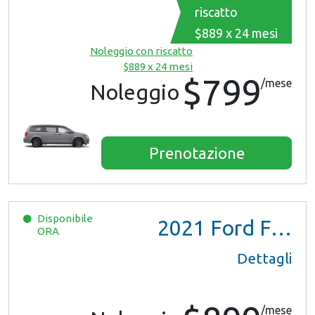
riscatto
$889 x 24 mesi
Noleggio con riscatto
$889 x 24 mesi
$799
/mese
Noleggio
Prenotazione
Disponibile
2021
Ford F150 XL Ext Cab
ORA
Dettagli
/mese