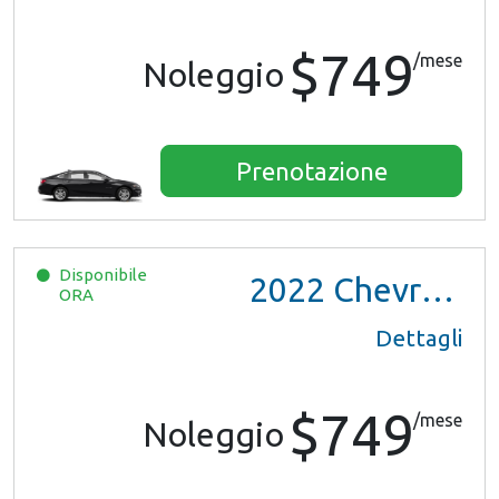
$749
/mese
Noleggio
Prenotazione
Disponibile
2022
Chevrolet Trax LS
ORA
Dettagli
$749
/mese
Noleggio