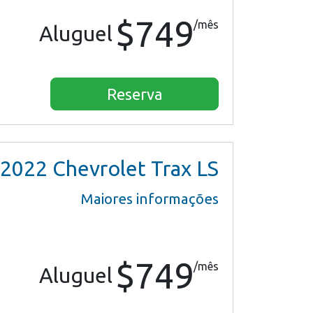
$749
/mês
Aluguel
Reserva
2022
Chevrolet Trax LS
Maiores informações
$749
/mês
Aluguel