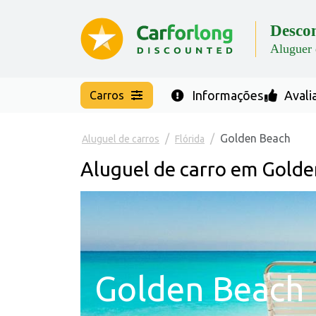
Desco
Aluguer 
Informações
Avalia
Carros
Golden Beach
Aluguel de carros
Flórida
Aluguel de carro em Golde
Golden Beach