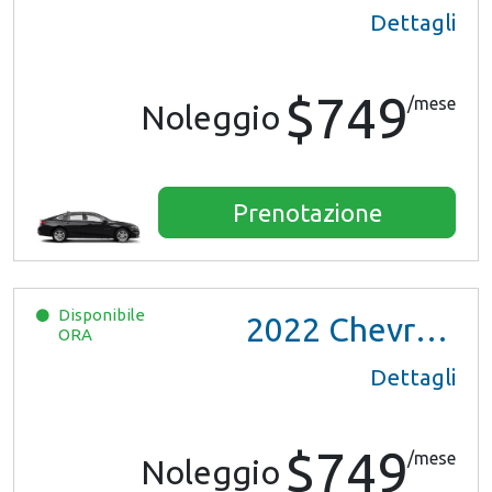
Dettagli
$749
/mese
Noleggio
Prenotazione
Disponibile
2022
Chevrolet Trax LS
ORA
Dettagli
$749
/mese
Noleggio