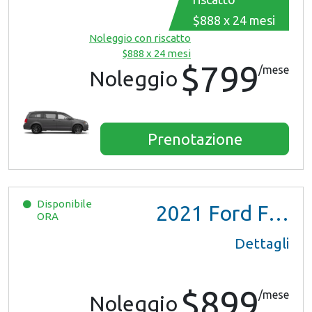
$888 x 24 mesi
Noleggio con riscatto
$888 x 24 mesi
$799
/mese
Noleggio
Prenotazione
Disponibile
2021
Ford F150 XL Ext Cab
ORA
Dettagli
$899
/mese
Noleggio