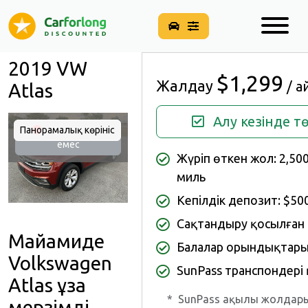
2019 VW
$1,299
Жалдау
/ а
Atlas
Алу кезінде т
Панорамалық көрініс
Қолжетімді
емес
Жүріп өткен жол: 2,50
миль
Кепілдік депозит: $50
Сақтандыру қосылған
Майамиде
Балалар орындықтары
Volkswagen
SunPass транспондері
Atlas ұзақ
*
SunPass ақылы жолдары
мерзімді