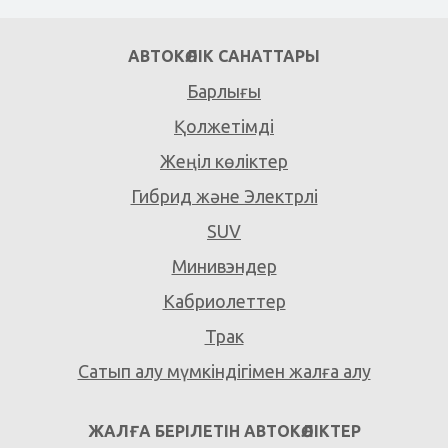
АВТОКӨЛІК САНАТТАРЫ
Барлығы
Қолжетімді
Жеңіл көліктер
Гибрид және Электрлі
SUV
Минивэндер
Кабриолеттер
Трак
Сатып алу мүмкіндігімен жалға алу
ЖАЛҒА БЕРІЛЕТІН АВТОКӨЛІКТЕР