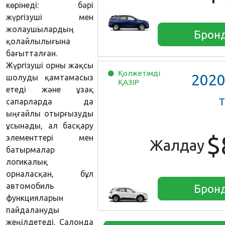
көрінеді: бәрі
жүргізуші мен
жолаушылардың
Брон
қолайлылығына
бағытталған.
Жүргізуші орны жақсы
Қолжетімді
202
шолуды қамтамасыз
ҚАЗІР
етеді және ұзақ
Т
сапарларда да
ыңғайлы отырғызуды
ұсынады, ал басқару
$
элементтері мен
Жалдау
батырмалар
логикалық
орналасқан, бұл
автомобиль
Брон
функцияларын
пайдалануды
жеңілдетеді. Салонда