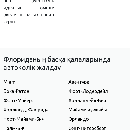
пен тәуелсіздік
идеясын өмірге
әкелетін нағыз сапар
серігі.
Флориданың басқа қалаларында
автокөлік жалдау
Miami
Авентура
Бока-Ратон
Форт-Лодердейл
Форт-Майерс
Холландейл-Бич
Холливуд, Флорида
Майами әуежайы
Норт-Майами-Бич
Орландо
Палм-Бич
Сент-Питерсберг