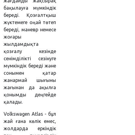
жағдайды жақсырақ
бақылауға мүмкіндік
береді. Қозғалтқыш
жүктемеге оңай төтеп
береді, маневр немесе
жоғары
жылдамдықта
қозғалу кезінде
сенімділікті сезінуге
мүмкіндік береді және
сонымен қатар
жанармай шығыны
жағынан да ақылға
қонымды деңгейде
қалады.
Volkswagen Atlas - бұл
жай ғана көлік емес,
жолдарда еркіндік