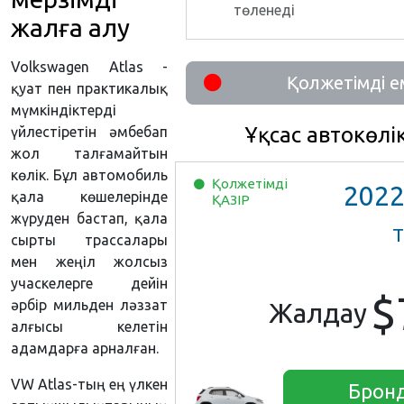
төленеді
жалға алу
Volkswagen Atlas -
Қолжетімді е
қуат пен практикалық
мүмкіндіктерді
Ұқсас автокөлі
үйлестіретін әмбебап
жол талғамайтын
көлік. Бұл автомобиль
Қолжетімді
202
қала көшелерінде
ҚАЗІР
жүруден бастап, қала
Т
сырты трассалары
мен жеңіл жолсыз
учаскелерге дейін
$
әрбір мильден ләззат
Жалдау
алғысы келетін
адамдарға арналған.
VW Atlas-тың ең үлкен
Брон