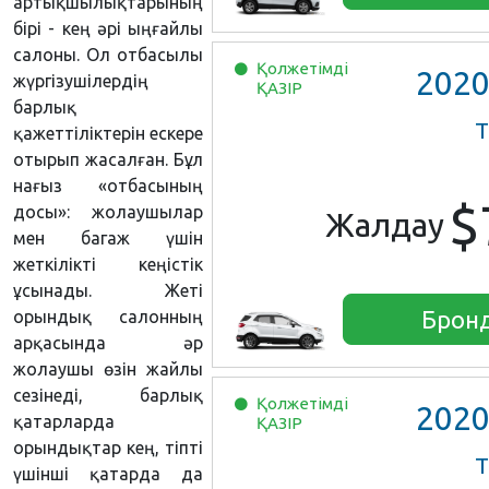
артықшылықтарының
бірі - кең әрі ыңғайлы
салоны. Ол отбасылы
Қолжетімді
202
жүргізушілердің
ҚАЗІР
барлық
Т
қажеттіліктерін ескере
отырып жасалған. Бұл
нағыз «отбасының
$
досы»: жолаушылар
Жалдау
мен багаж үшін
жеткілікті кеңістік
ұсынады. Жеті
Брон
орындық салонның
арқасында әр
жолаушы өзін жайлы
сезінеді, барлық
Қолжетімді
202
қатарларда
ҚАЗІР
орындықтар кең, тіпті
Т
үшінші қатарда да