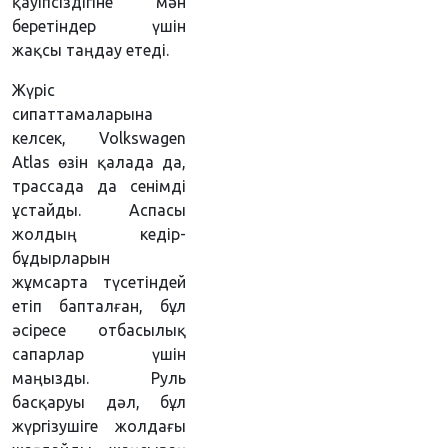
қауіпсіздігіне мән
беретіндер үшін
жақсы таңдау етеді.
Жүріс
сипаттамаларына
келсек, Volkswagen
Atlas өзін қалада да,
трассада да сенімді
ұстайды. Аспасы
жолдың кедір-
бұдырларын
жұмсарта түсетіндей
етіп бапталған, бұл
әсіресе отбасылық
сапарлар үшін
маңызды. Руль
басқаруы дәл, бұл
жүргізушіге жолдағы