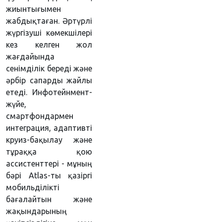
жиынтығымен
жабдықтаған. Әртүрлі
жүргізуші көмекшілері
кез келген жол
жағдайында
сенімділік береді және
әрбір сапарды жайлы
етеді. Инфотейнмент-
жүйе,
смартфондармен
интеграция, адаптивті
круиз-бақылау және
тұраққа қою
ассистенттері - мұның
бәрі Atlas-ты қазіргі
мобильділікті
бағалайтын және
жақындарының