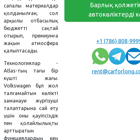
Барлық қолжеті
сапалы материалдар
қолданылған, сол
автокөліктерді 
арқылы отбасылық
бюджетті сақтай
отырып, премиумға
+1 (786) 808-999
жақын атмосфера
қалыптасады.
Технологиялар -
Atlas-тың тағы бір
rent@carforlong.
күшті жағы.
Volkswagen бұл жол
талғамайтын көлікті
заманауи жүргізуші
талаптарына сай ету
үшін оны қауіпсіздік
пен қолайлылықты
арттыратын
функциялардың кең