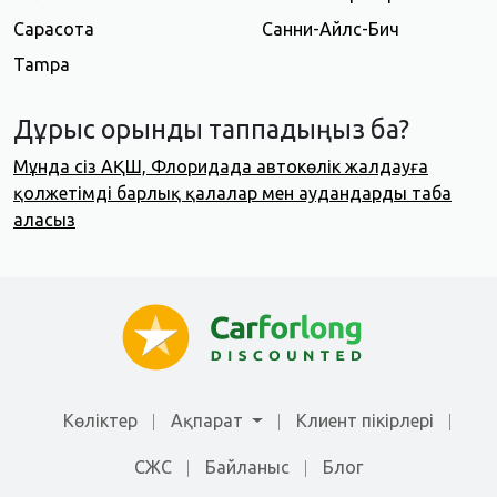
Сарасота
Санни-Айлс-Бич
Tampa
Дұрыс орынды таппадыңыз ба?
Мұнда сіз АҚШ, Флоридада автокөлік жалдауға
қолжетімді барлық қалалар мен аудандарды таба
аласыз
Көліктер
Ақпарат
Клиент пікірлері
СЖС
Байланыс
Блог