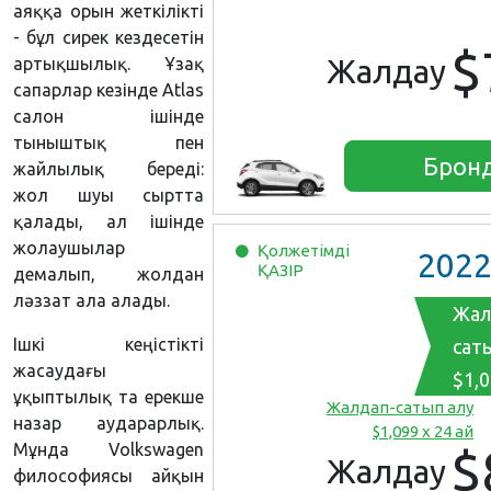
аяққа орын жеткілікті
- бұл сирек кездесетін
$
Жалдау
артықшылық. Ұзақ
сапарлар кезінде Atlas
салон ішінде
тыныштық пен
Брон
жайлылық береді:
жол шуы сыртта
қалады, ал ішінде
жолаушылар
Қолжетімді
202
ҚАЗІР
демалып, жолдан
ләззат ала алады.
Жал
Ішкі кеңістікті
сат
жасаудағы
$1,0
ұқыптылық та ерекше
Жалдап-сатып алу
назар аударарлық.
$1,099 x 24 ай
Мұнда Volkswagen
$
Жалдау
философиясы айқын