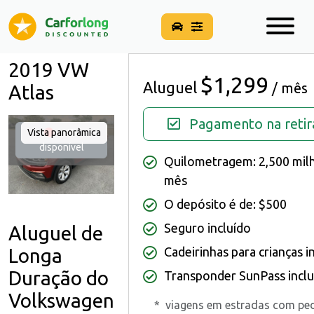
2019 VW
$1,299
Aluguel
/ mês
Atlas
Pagamento na retir
Vista panorâmica
Não
disponível
Quilometragem: 2,500 mil
mês
O depósito é de: $500
Seguro incluído
Aluguel de
Cadeirinhas para crianças i
Longa
Duração do
Transponder SunPass inclu
Volkswagen
*
viagens em estradas com pe