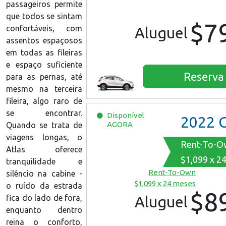
passageiros permite
que todos se sintam
$7
confortáveis, com
Aluguel
assentos espaçosos
em todas as fileiras
e espaço suficiente
Reserva
para as pernas, até
mesmo na terceira
fileira, algo raro de
se encontrar.
Disponível
2022
Chevro
AGORA
Quando se trata de
viagens longas, o
Rent-To-O
Atlas oferece
$1,099 x 2
tranquilidade e
Rent-To-Own
silêncio na cabine -
$1,099 x 24 meses
o ruído da estrada
$8
Aluguel
fica do lado de fora,
enquanto dentro
reina o conforto,