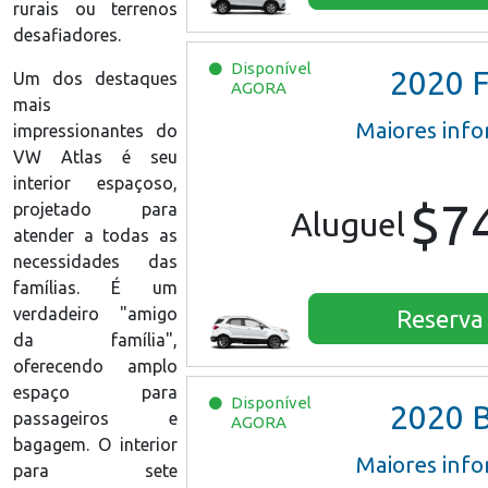
rurais ou terrenos
desafiadores.
Disponível
2020
Ford 
Um dos destaques
AGORA
mais
Maiores inf
impressionantes do
VW Atlas é seu
interior espaçoso,
$7
projetado para
Aluguel
atender a todas as
necessidades das
famílias. É um
verdadeiro "amigo
Reserva
da família",
oferecendo amplo
espaço para
Disponível
2020
Buick E
passageiros e
AGORA
bagagem. O interior
Maiores inf
para sete