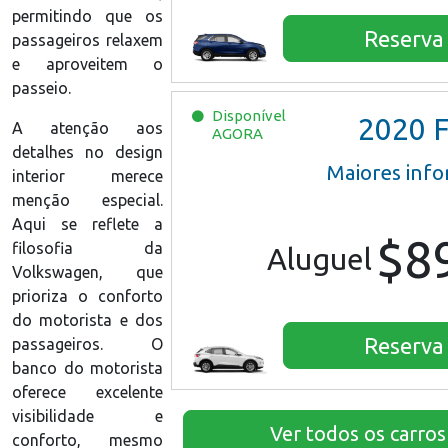
permitindo que os
Reserva
passageiros relaxem
e aproveitem o
passeio.
Disponível
2020
Ford 
A atenção aos
AGORA
detalhes no design
Maiores inf
interior merece
menção especial.
Aqui se reflete a
$8
filosofia da
Aluguel
Volkswagen, que
prioriza o conforto
do motorista e dos
Reserva
passageiros. O
banco do motorista
oferece excelente
visibilidade e
Ver todos os carros
conforto, mesmo