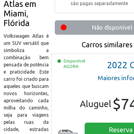
Atlas em
são pagas separadamente
Miami,
Flórida
Não disponível
Volkswagen Atlas é
um SUV versátil que
Carros similares
simboliza a
combinação bem
Disponível
2022
Chevro
pensada de potência
AGORA
e praticidade. Este
Maiores inf
carro foi criado para
aqueles que buscam
novos horizontes,
$7
aproveitando cada
Aluguel
milha do caminho,
seja para viagens
pelas ruas da
Reserva
cidade, estradas