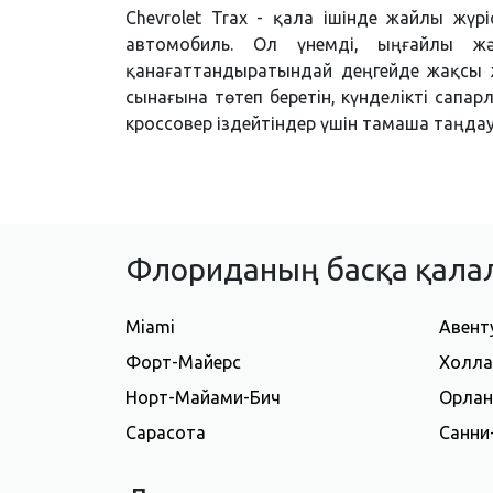
Chevrolet Trax - қала ішінде жайлы жүрі
автомобиль. Ол үнемді, ыңғайлы жән
қанағаттандыратындай деңгейде жақсы 
сынағына төтеп беретін, күнделікті сапар
кроссовер іздейтіндер үшін тамаша таңдау
Флориданың басқа қала
Miami
Авент
Форт-Майерс
Холла
Норт-Майами-Бич
Орла
Сарасота
Санни