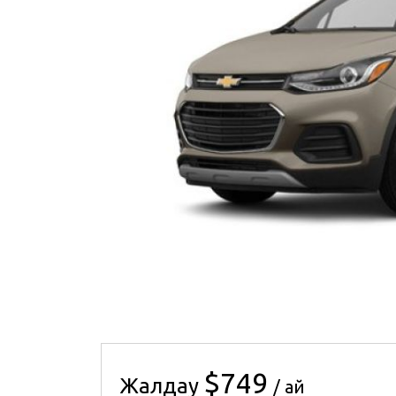
$749
Жалдау
/ ай