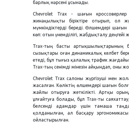
барлық нәрсені ұсынады.
Chevrolet Trax - шағын кроссоверлер
жинақылықты біріктіре отырып, ол ж
мүмкіндіктерді береді. Өлшемдері шағы
көп: отын үнемділігі, жабдықталу деңгейі 
Trax-тың басты артықшылықтарының бі
сызықтары оған динамикалық келбет бер
етеді, бұл тығыз қалалық трафик жағдайы
Trax-тың сенімді мінезін айқындап, оны ж
Chevrolet Trax салоны жүргізуші мен 
жасалған. Көліктің өлшемдері шағын болғ
жайлы отыруға жеткілікті. Артқы оры
ұлғайтуға болады, бұл Trax-ты саяхатт
белсенді адамдар үшін тамаша таңда
қолданылған, ал басқару эргономикасы ж
ойластырылған.