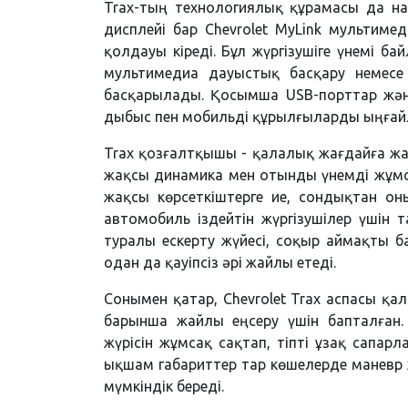
Trax-тың технологиялық құрамасы да на
дисплейі бар Chevrolet MyLink мультиме
қолдауы кіреді. Бұл жүргізушіге үнемі ба
мультимедиа дауыстық басқару немесе 
басқарылады. Қосымша USB-порттар жән
дыбыс пен мобильді құрылғыларды ыңғай
Trax қозғалтқышы - қалалық жағдайға жақ
жақсы динамика мен отынды үнемді жұмса
жақсы көрсеткіштерге ие, сондықтан он
автомобиль іздейтін жүргізушілер үшін т
туралы ескерту жүйесі, соқыр аймақты б
одан да қауіпсіз әрі жайлы етеді.
Сонымен қатар, Chevrolet Trax аспасы қ
барынша жайлы еңсеру үшін бапталған. 
жүрісін жұмсақ сақтап, тіпті ұзақ сапар
ықшам габариттер тар көшелерде маневр ж
мүмкіндік береді.