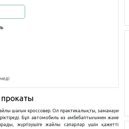
ль
неді
x прокаты
ңғайлы шағын кроссовер. Ол практикалықты, заманауи
іріктіреді. Бұл автомобиль өз әмбебаптығымен және
рады, жүргізушіге жайлы сапарлар үшін қажетті