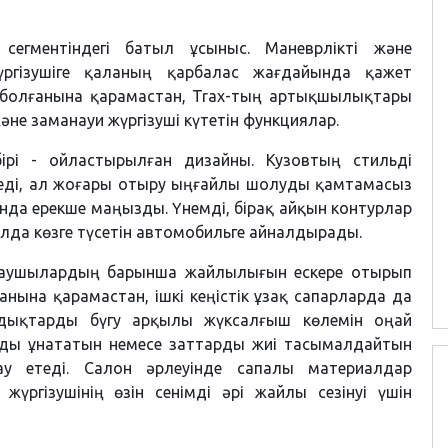
 сегментіндегі батыл ұсыныс. Маневрлікті және
үргізушіге қаланың қарбалас жағдайында қажет
н болғанына қарамастан, Trax-тың артықшылықтары
және заманауи жүргізуші күтетін функциялар.
рі - ойластырылған дизайны. Кузовтың стильді
еді, ал жоғары отыру ыңғайлы шолуды қамтамасыз
нда ерекше маңызды. Үнемді, бірақ айқын контурлар
олда көзге түсетін автомобильге айналдырады.
жолаушылардың барынша жайлылығын ескере отырып
анына қарамастан, ішкі кеңістік ұзақ сапарларда да
ндықтарды бүгу арқылы жүксалғыш көлемін оңай
ауды ұнататын немесе заттарды жиі тасымалдайтын
у етеді. Салон әрлеуінде сапалы материалдар
үргізушінің өзін сенімді әрі жайлы сезінуі үшін