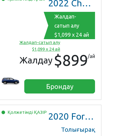
2022
Chevrolet Equinox
Жалдап-
сатып алу
$1,099 x 24 ай
Жалдап-сатып алу
$1,099 x 24 ай
$899
/ай
Жалдау
Брондау
Қолжетімді
ҚАЗІР
2020
Ford Escape SE
Толығырақ