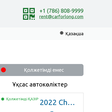
+1 (786) 808-9999
rent@carforlong.com
Қазақша
Қолжетімді емес
Ұқсас автокөліктер
Қолжетімді
ҚАЗІР
2022
Chevrolet Trax LS