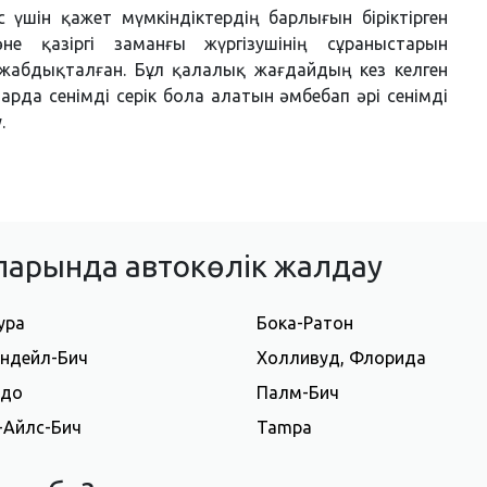
с үшін қажет мүмкіндіктердің барлығын біріктірген
е қазіргі заманғы жүргізушінің сұраныстарын
жабдықталған. Бұл қалалық жағдайдың кез келген
ларда сенімді серік бола алатын әмбебап әрі сенімді
.
ларында автокөлік жалдау
ура
Бока-Ратон
ндейл-Бич
Холливуд, Флорида
ндо
Палм-Бич
-Айлс-Бич
Tampa