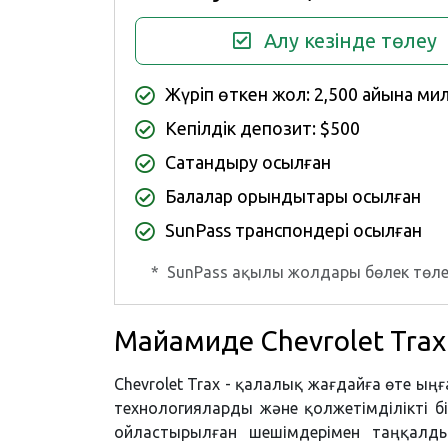
Алу кезінде төлеу
Жүріп өткен жол: 2,500 айына ми
Кепілдік депозит: $500
Сақтандыру қосылған
Балалар орындықтары қосылған
SunPass транспондері қосылған
*
SunPass ақылы жолдары бөлек төле
Майамиде Chevrolet Tra
Chevrolet Trax - қалалық жағдайға өте ы
технологияларды және қолжетімділікті б
ойластырылған шешімдерімен таңқалды