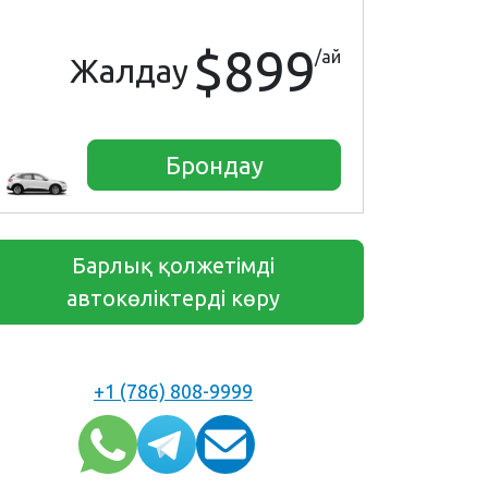
$899
/ай
Жалдау
Брондау
Барлық қолжетімді
автокөліктерді көру
+1 (786) 808-9999