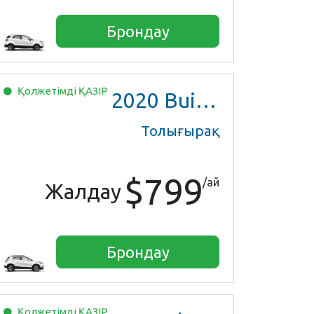
Брондау
Қолжетімді
ҚАЗІР
2020
Buick Encore Preferred
Толығырақ
$799
/ай
Жалдау
Брондау
Қолжетімді
ҚАЗІР