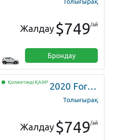
Толығырақ
$749
/ай
Жалдау
Брондау
Қолжетімді
ҚАЗІР
2020
Ford EcoSport
Толығырақ
$749
/ай
Жалдау