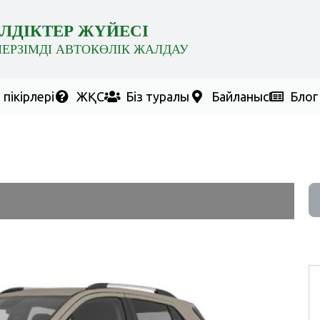
ЛДІКТЕР ЖҮЙЕСІ
МЕРЗІМДІ АВТОКӨЛІК ЖАЛДАУ
пікірлері
ЖҚС
Біз туралы
Байланыс
Блог