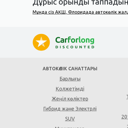
Дұрыс орынды таппадың
Мұнда сіз АҚШ, Флоридада автокөлік жал
АВТОКӨЛІК САНАТТАРЫ
Барлығы
Қолжетімді
Жеңіл көліктер
Гибрид және Электрлі
20
SUV