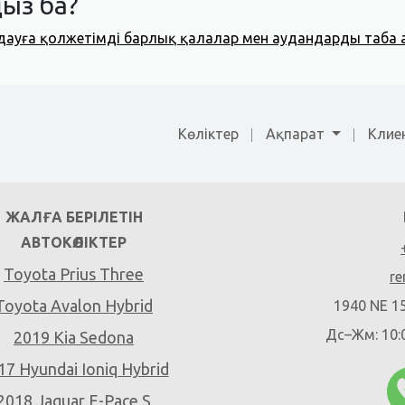
ыз ба?
дауға қолжетімді барлық қалалар мен аудандарды таба 
Көліктер
Ақпарат
Клиен
ЖАЛҒА БЕРІЛЕТІН
АВТОКӨЛІКТЕР
Toyota Prius Three
re
Toyota Avalon Hybrid
1940 NE 15
Дс–Жм: 10:0
2019 Kia Sedona
17 Hyundai Ioniq Hybrid
2018 Jaguar E-Pace S