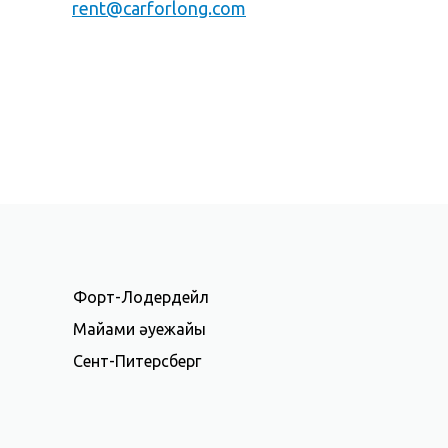
rent@carforlong.com
Форт-Лодердейл
Майами әуежайы
Сент-Питерсберг