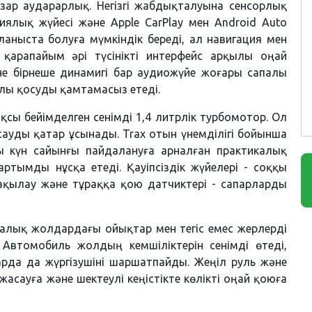
зар аударарлық. Негізгі жабдықталуына сенсорлық
диялық жүйесі және Apple CarPlay мен Android Auto
йланыста болуға мүмкіндік береді, ал навигация мен
қарапайым әрі түсінікті интерфейс арқылы оңай
е бірнеше динамигі бар аудиожүйе жоғары сапалы
лы қосуды қамтамасыз етеді.
сы бейімделген сенімді 1,4 литрлік турбомотор. Ол
уды қатар ұсынады. Trax отын үнемділігі бойынша
ы күн сайынғы пайдалануға арналған практикалық
артымды нұсқа етеді. Қауіпсіздік жүйелері - соққы
ақылау және тұраққа қою датчиктері - сапарларды
алалық жолдардағы ойықтар мен тегіс емес жерлерді
Автомобиль жолдың кемшіліктерін сенімді өтеді,
ларда да жүргізушіні шаршатпайды. Жеңіл руль және
асауға және шектеулі кеңістікте көлікті оңай қоюға