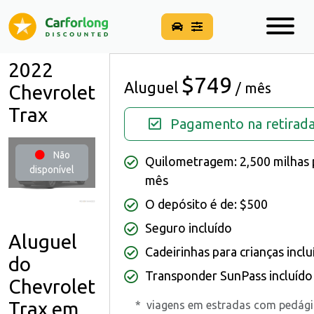
2022
$749
Aluguel
/ mês
Chevrolet
Trax
Pagamento na retirad
Não
Quilometragem: 2,500 milhas 
disponível
mês
O depósito é de: $500
Seguro incluído
Aluguel
Cadeirinhas para crianças inclu
do
Transponder SunPass incluído
Chevrolet
Trax em
*
viagens em estradas com pedág