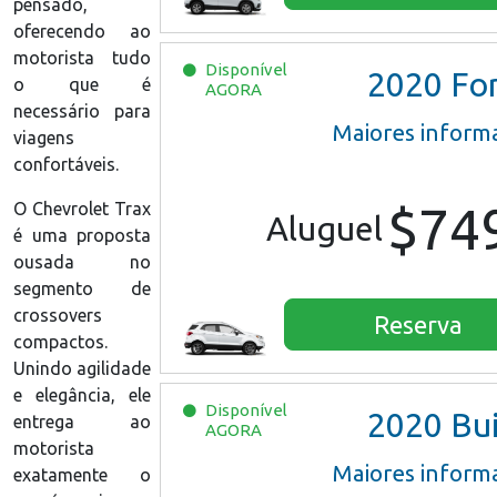
pensado,
oferecendo ao
motorista tudo
Disponível
2020
Ford EcoSpor
o que é
AGORA
necessário para
Maiores inform
viagens
confortáveis.
$74
O Chevrolet Trax
Aluguel
é uma proposta
ousada no
segmento de
crossovers
Reserva
compactos.
Unindo agilidade
e elegância, ele
Disponível
2020
Buick Encore Pre
entrega ao
AGORA
motorista
Maiores inform
exatamente o