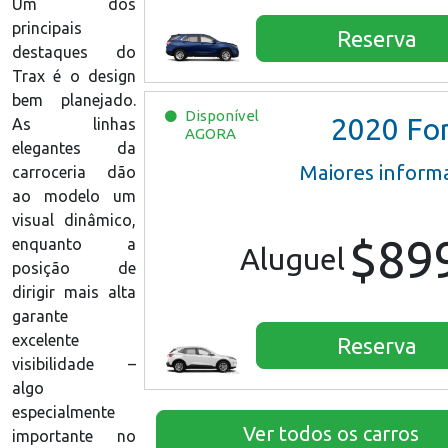
Um dos
principais
Reserva
destaques do
Trax é o design
bem planejado.
Disponível
2020
Ford Escape S
As linhas
AGORA
elegantes da
Maiores inform
carroceria dão
ao modelo um
visual dinâmico,
$89
enquanto a
Aluguel
posição de
dirigir mais alta
garante
excelente
Reserva
visibilidade –
algo
especialmente
Ver todos os carros
importante no