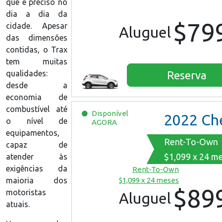
que é preciso no
dia a dia da
$79
cidade. Apesar
Aluguel
das dimensões
contidas, o Trax
tem muitas
qualidades:
Reserva
desde a
economia de
combustível até
Disponível
2022
Chevrolet Equ
o nível de
AGORA
equipamentos,
Rent-To-Own
capaz de
$1,099 x 24 m
atender às
exigências da
Rent-To-Own
maioria dos
$1,099 x 24 meses
$89
motoristas
Aluguel
atuais.