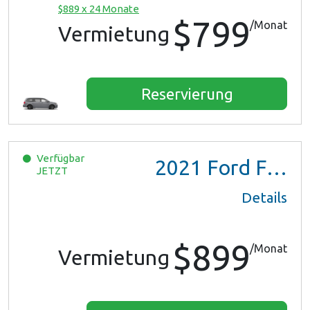
$889 x 24 Monate
$799
/Monat
Vermietung
Reservierung
Verfügbar
2021
Ford F150 XL Ext Cab
JETZT
Details
$899
/Monat
Vermietung