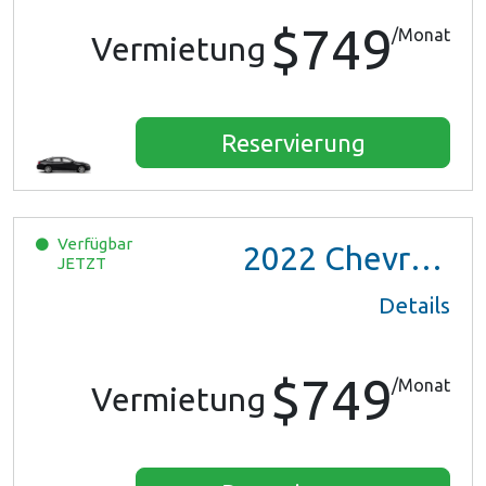
$749
/Monat
Vermietung
Reservierung
Verfügbar
2022
Chevrolet Trax LS
JETZT
Details
$749
/Monat
Vermietung