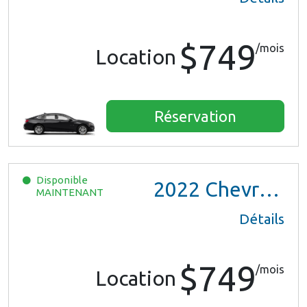
$749
/mois
Location
Réservation
Disponible
2022
Chevrolet Trax LS
MAINTENANT
Détails
$749
/mois
Location