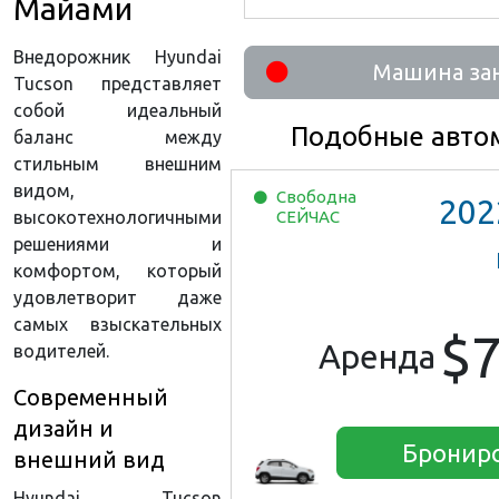
Майами
Внедорожник Hyundai
Машина за
Tucson представляет
собой идеальный
Подобные авто
баланс между
стильным внешним
видом,
Свободна
202
СЕЙЧАС
высокотехнологичными
решениями и
комфортом, который
удовлетворит даже
самых взыскательных
$
Аренда
водителей.
Современный
дизайн и
Бронир
внешний вид
Hyundai Tucson