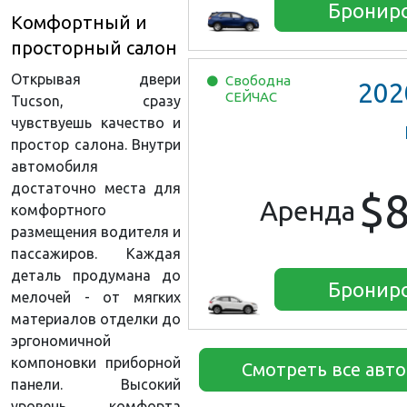
Бронир
Комфортный и
просторный салон
Открывая двери
Свободна
202
СЕЙЧАС
Tucson, сразу
чувствуешь качество и
простор салона. Внутри
автомобиля
достаточно места для
$
Аренда
комфортного
размещения водителя и
пассажиров. Каждая
деталь продумана до
Бронир
мелочей - от мягких
материалов отделки до
эргономичной
компоновки приборной
Смотреть все авт
панели. Высокий
уровень комфорта