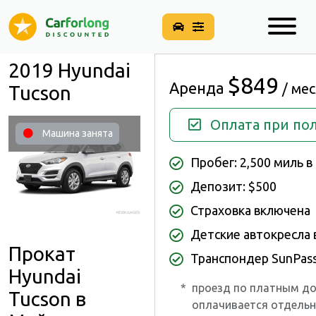
2019 Hyundai
$849
Аренда
/ ме
Tucson
Оплата при по
Машина занята
Пробег: 2,500 миль в
Депозит: $500
Страховка включена
Детские автокресла
Прокат
Транспондер SunPas
Hyundai
*
проезд по платным д
Tucson в
оплачивается отдельн