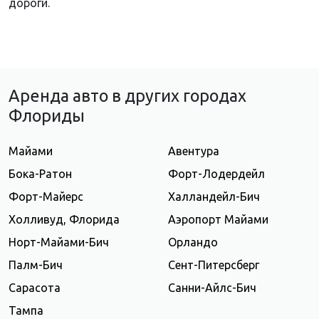
дороги.
Аренда авто в других городах
Флориды
Майами
Авентура
Бока-Ратон
Форт-Лодердейл
Форт-Майерс
Халландейл-Бич
Холливуд, Флорида
Аэропорт Майами
Норт-Майами-Бич
Орландо
Палм-Бич
Сент-Питерсберг
Сарасота
Санни-Айлс-Бич
Тампа