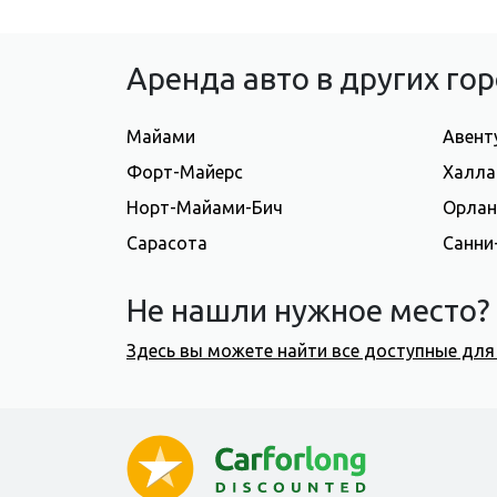
Аренда авто в других г
Майами
Авент
Форт-Майерс
Халла
Норт-Майами-Бич
Орла
Сарасота
Санни
Не нашли нужное место?
Здесь вы можете найти все доступные дл