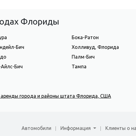
ородах Флориды
ура
Бока-Ратон
ндейл-Бич
Холливуд, Флорида
ндо
Палм-Бич
-Айлс-Бич
Тампа
я аренды города и районы штата Флорида, США
Автомобили
Информация
Клиенты о н