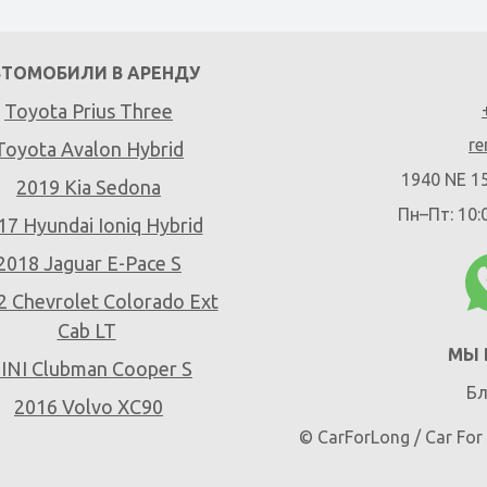
ВТОМОБИЛИ В АРЕНДУ
Toyota Prius Three
re
Toyota Avalon Hybrid
1940 NE 15
2019 Kia Sedona
Пн–Пт: 10:
17 Hyundai Ioniq Hybrid
2018 Jaguar E-Pace S
2 Chevrolet Colorado Ext
Cab LT
МЫ 
INI Clubman Cooper S
Бл
2016 Volvo XC90
© CarForLong / Car Fo